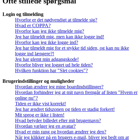
Ofte stillede spørgsmål
Login og tilmelding
Hvorfor er det nødvendigt at tilmelde sig?
Hvad er COPPA?
Hvorfor kan jeg ikke tilmelde mig?
Jeg har tilmeldt mig, men kan ikke logge ind!
Hvorfor kan jeg ikke logge ind?
Jeg har tilmeldt mig for et stykke tid siden, og kan nu ikke
logge ind længere?!
Jeg har glemt min adgangskode!
Hvorfor bliver jeg logget ud hele tiden?
Hvilken funktion har "Slet cookies"?
Brugerindstillinger og muligheder
Hvordan ændrer jeg mine boardindstillinger?
Hvordan forhindrer jeg at mit navn fremgår af listen "Hvem er
online nu"?
Tiden er ikke vist korrekt!
Jeg har ændret tidszonen og tiden er stadig forkert!
Mit sprog er ikke i listen!
Hvad betyder billedet efter mit brugernavn?
Hvordan vælger jeg en avatar?
Hvad er min rang og hvordan ændrer jeg den?
Når jeg klikker på en brugers e-mail, bliver jeg bedt om at