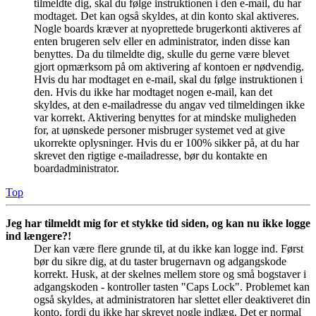
tilmeldte dig, skal du følge instruktionen i den e-mail, du har
modtaget. Det kan også skyldes, at din konto skal aktiveres.
Nogle boards kræver at nyoprettede brugerkonti aktiveres af
enten brugeren selv eller en administrator, inden disse kan
benyttes. Da du tilmeldte dig, skulle du gerne være blevet
gjort opmærksom på om aktivering af kontoen er nødvendig.
Hvis du har modtaget en e-mail, skal du følge instruktionen i
den. Hvis du ikke har modtaget nogen e-mail, kan det
skyldes, at den e-mailadresse du angav ved tilmeldingen ikke
var korrekt. Aktivering benyttes for at mindske muligheden
for, at uønskede personer misbruger systemet ved at give
ukorrekte oplysninger. Hvis du er 100% sikker på, at du har
skrevet den rigtige e-mailadresse, bør du kontakte en
boardadministrator.
Top
Jeg har tilmeldt mig for et stykke tid siden, og kan nu ikke logge
ind længere?!
Der kan være flere grunde til, at du ikke kan logge ind. Først
bør du sikre dig, at du taster brugernavn og adgangskode
korrekt. Husk, at der skelnes mellem store og små bogstaver i
adgangskoden - kontroller tasten "Caps Lock". Problemet kan
også skyldes, at administratoren har slettet eller deaktiveret din
konto, fordi du ikke har skrevet nogle indlæg. Det er normal