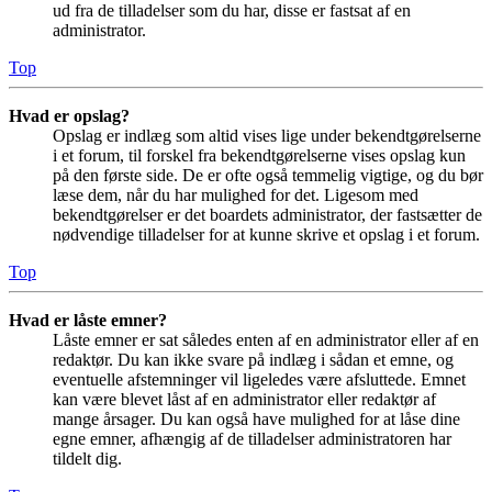
ud fra de tilladelser som du har, disse er fastsat af en
administrator.
Top
Hvad er opslag?
Opslag er indlæg som altid vises lige under bekendtgørelserne
i et forum, til forskel fra bekendtgørelserne vises opslag kun
på den første side. De er ofte også temmelig vigtige, og du bør
læse dem, når du har mulighed for det. Ligesom med
bekendtgørelser er det boardets administrator, der fastsætter de
nødvendige tilladelser for at kunne skrive et opslag i et forum.
Top
Hvad er låste emner?
Låste emner er sat således enten af en administrator eller af en
redaktør. Du kan ikke svare på indlæg i sådan et emne, og
eventuelle afstemninger vil ligeledes være afsluttede. Emnet
kan være blevet låst af en administrator eller redaktør af
mange årsager. Du kan også have mulighed for at låse dine
egne emner, afhængig af de tilladelser administratoren har
tildelt dig.