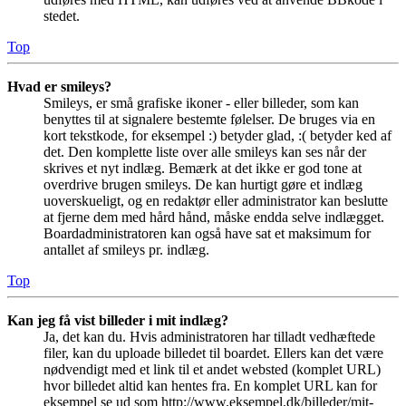
stedet.
Top
Hvad er smileys?
Smileys, er små grafiske ikoner - eller billeder, som kan
benyttes til at signalere bestemte følelser. De bruges via en
kort tekstkode, for eksempel :) betyder glad, :( betyder ked af
det. Den komplette liste over alle smileys kan ses når der
skrives et nyt indlæg. Bemærk at det ikke er god tone at
overdrive brugen smileys. De kan hurtigt gøre et indlæg
uoverskueligt, og en redaktør eller administrator kan beslutte
at fjerne dem med hård hånd, måske endda selve indlægget.
Boardadministratoren kan også have sat et maksimum for
antallet af smileys pr. indlæg.
Top
Kan jeg få vist billeder i mit indlæg?
Ja, det kan du. Hvis administratoren har tilladt vedhæftede
filer, kan du uploade billedet til boardet. Ellers kan det være
nødvendigt med et link til et andet websted (komplet URL)
hvor billedet altid kan hentes fra. En komplet URL kan for
eksempel se ud som http://www.eksempel.dk/billeder/mit-