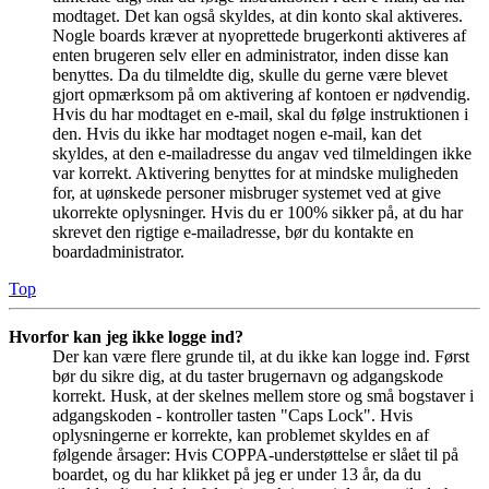
modtaget. Det kan også skyldes, at din konto skal aktiveres.
Nogle boards kræver at nyoprettede brugerkonti aktiveres af
enten brugeren selv eller en administrator, inden disse kan
benyttes. Da du tilmeldte dig, skulle du gerne være blevet
gjort opmærksom på om aktivering af kontoen er nødvendig.
Hvis du har modtaget en e-mail, skal du følge instruktionen i
den. Hvis du ikke har modtaget nogen e-mail, kan det
skyldes, at den e-mailadresse du angav ved tilmeldingen ikke
var korrekt. Aktivering benyttes for at mindske muligheden
for, at uønskede personer misbruger systemet ved at give
ukorrekte oplysninger. Hvis du er 100% sikker på, at du har
skrevet den rigtige e-mailadresse, bør du kontakte en
boardadministrator.
Top
Hvorfor kan jeg ikke logge ind?
Der kan være flere grunde til, at du ikke kan logge ind. Først
bør du sikre dig, at du taster brugernavn og adgangskode
korrekt. Husk, at der skelnes mellem store og små bogstaver i
adgangskoden - kontroller tasten "Caps Lock". Hvis
oplysningerne er korrekte, kan problemet skyldes en af
følgende årsager: Hvis COPPA-understøttelse er slået til på
boardet, og du har klikket på jeg er under 13 år, da du