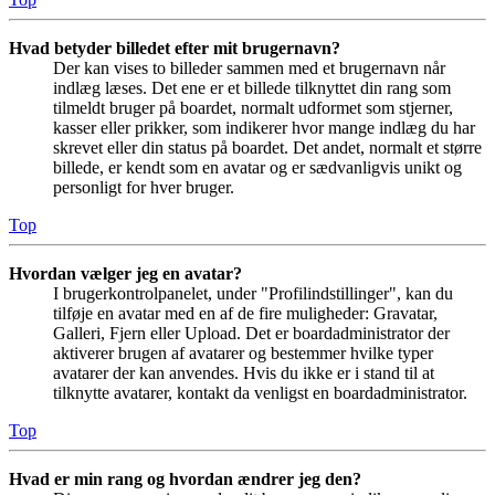
Hvad betyder billedet efter mit brugernavn?
Der kan vises to billeder sammen med et brugernavn når
indlæg læses. Det ene er et billede tilknyttet din rang som
tilmeldt bruger på boardet, normalt udformet som stjerner,
kasser eller prikker, som indikerer hvor mange indlæg du har
skrevet eller din status på boardet. Det andet, normalt et større
billede, er kendt som en avatar og er sædvanligvis unikt og
personligt for hver bruger.
Top
Hvordan vælger jeg en avatar?
I brugerkontrolpanelet, under "Profilindstillinger", kan du
tilføje en avatar med en af de fire muligheder: Gravatar,
Galleri, Fjern eller Upload. Det er boardadministrator der
aktiverer brugen af avatarer og bestemmer hvilke typer
avatarer der kan anvendes. Hvis du ikke er i stand til at
tilknytte avatarer, kontakt da venligst en boardadministrator.
Top
Hvad er min rang og hvordan ændrer jeg den?