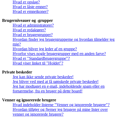
Hvad er opslag?
Hvad er låste emner?
Hvad er emneikoner?
Brugerniveauer og -grupper
Hvad er administratorer?
Hvad er redaktører?
Hvad er brugergrupper?
Hvordan finder jeg brugergrupperne og hvordan tilmelder jeg
mig?
Hvordan bliver jeg leder af en gruppe?
Hvorfor vises nogle brugergrupper med en anden farve?
Hvad er "Standardbrugergruppe"?
Hvad viser linket til "Holdet"?
Private beskeder
Jeg kan ikke sende private beskeder!
Jeg bliver ved med at få uønskede private beskeder!
Jeg har modtaget en e-mail, indeholdende spam eller en
fornærmelse, fra en bruger på dette board!
Venner og ignorerede brugere
Hvad indeholder listerne "Venner og ignorerede brugere"?
Hvordan tilføjer og fjerner jeg brugere på mine lister over
venner og ignorerede brugere?