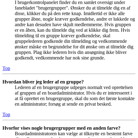
I brugerkontrolpanelet finder du en samlet oversigt under
fanebladet "brugergrupper". Ønsker du at tilmelde dig en af
disse, klikker du på den rette knap. Imidlertid er ikke alle
grupper åbne, nogle kræver godkendelse, andre er lukkede og
andre kan desuden have skjult medlemmerne. Hvis gruppen
er en åben, kan du tilmelde dig ved at klikke dig frem. Hvis
tilmelding til en gruppe kræver godkendelse, skal
gruppelederen godkende din tilmelding og vedkommende
ønsker måske en begrundelse for dit ønske om at tilmelde dig
gruppen. Plag ikke lederen hvis din ansøgning ikke bliver
godkendt, vedkommende har nok sine grunde.
Top
Hvordan bliver jeg leder af en gruppe?
Lederen af en brugergruppe udpeges normalt ved oprettelsen
af gruppen af en boardadministrator. Hvis du er interesseret i
at få oprettet en brugergruppe, skal du som det første kontakte
en administrator; forsøg at sende en privat besked.
Top
Hvorfor vises nogle brugergrupper med en anden farve?
Boardadministratoren kan vælge at tilknytte en bestemt farve