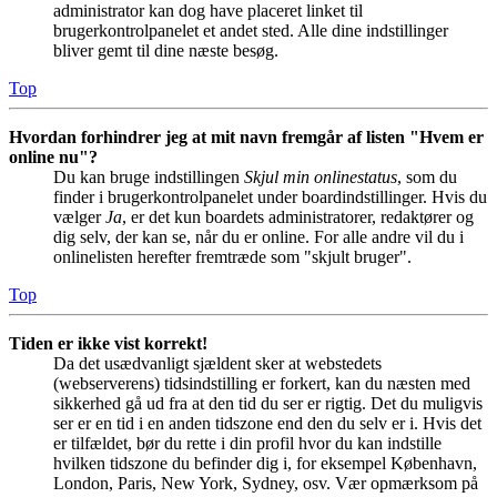
administrator kan dog have placeret linket til
brugerkontrolpanelet et andet sted. Alle dine indstillinger
bliver gemt til dine næste besøg.
Top
Hvordan forhindrer jeg at mit navn fremgår af listen "Hvem er
online nu"?
Du kan bruge indstillingen
Skjul min onlinestatus
, som du
finder i brugerkontrolpanelet under boardindstillinger. Hvis du
vælger
Ja
, er det kun boardets administratorer, redaktører og
dig selv, der kan se, når du er online. For alle andre vil du i
onlinelisten herefter fremtræde som "skjult bruger".
Top
Tiden er ikke vist korrekt!
Da det usædvanligt sjældent sker at webstedets
(webserverens) tidsindstilling er forkert, kan du næsten med
sikkerhed gå ud fra at den tid du ser er rigtig. Det du muligvis
ser er en tid i en anden tidszone end den du selv er i. Hvis det
er tilfældet, bør du rette i din profil hvor du kan indstille
hvilken tidszone du befinder dig i, for eksempel København,
London, Paris, New York, Sydney, osv. Vær opmærksom på