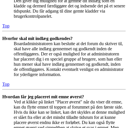
Den giver dig mulighed for at gemme dit indlæg som en
kladde og dermed færdiggøre det og indsende det på et senere
tidspunkt. Du får adgang til dine gemte kladder via
brugerkontrolpanelet.
Top
Hvorfor skal mit indlæg godkendes?
Boardadministratoren kan beslutte at det forum du skriver til,
skal have alle indlæg gennemset og godkendt inden de
offentliggøres. Der er også mulighed for at administratoren
har placeret dig i en speciel gruppe af brugere, som han eller
hun mener skal have indlæg gennemset og godkendt, inden
de offentliggøres. Kontakt eventuelt venligst en administrator
for yderligere information.
Top
Hvordan får jeg placeret mit emne øverst?
Ved at klikke på linket "Placer øverst" når du viser dit emne,
kan du flytte emnet til toppen af forummet på den første side.
Hvis du ikke kan se linket, kan det skyldes at denne mulighed
er slået fra eller at det mindst tilladte tidsrum for at kunne
placere øverst endnu ikke er forløbet. Du kan også flytte
emnet øverst ved simpelthen at skrive et svar i emnet. Men