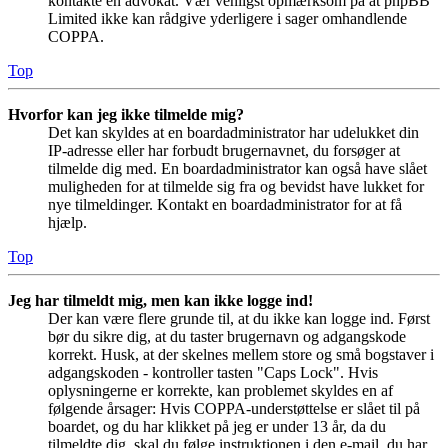
kontakte en advokat. Vær venligst opmærksom på at phpBB
Limited ikke kan rådgive yderligere i sager omhandlende
COPPA.
Top
Hvorfor kan jeg ikke tilmelde mig?
Det kan skyldes at en boardadministrator har udelukket din
IP-adresse eller har forbudt brugernavnet, du forsøger at
tilmelde dig med. En boardadministrator kan også have slået
muligheden for at tilmelde sig fra og bevidst have lukket for
nye tilmeldinger. Kontakt en boardadministrator for at få
hjælp.
Top
Jeg har tilmeldt mig, men kan ikke logge ind!
Der kan være flere grunde til, at du ikke kan logge ind. Først
bør du sikre dig, at du taster brugernavn og adgangskode
korrekt. Husk, at der skelnes mellem store og små bogstaver i
adgangskoden - kontroller tasten "Caps Lock". Hvis
oplysningerne er korrekte, kan problemet skyldes en af
følgende årsager: Hvis COPPA-understøttelse er slået til på
boardet, og du har klikket på jeg er under 13 år, da du
tilmeldte dig, skal du følge instruktionen i den e-mail, du har