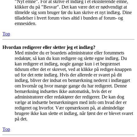
"Nyt emne". For at skrive et indlæg i et eksisterende emne,
klikker du på "Besvar". Det kan være det er nødvendigt at
tilmelde sig som bruger før du kan skrive et nyt indlæg. Dine
tilladelser i hvert forum vises altid i bunden af forum- og
emnesiden.
Top
Hvordan redigerer eller sletter jeg et indlæg?
Med mindre du er boardets administrator eller forummets
redaktør, så kan du kun redigere og slette egne indlæg. Du
kan redigere et indlæg, nogle gange kun i et begrænset
tidsrum efter det er skrevet, ved at klikke på rediger-knappen
ud for det rette indlæg. Hvis der allerede er svaret på dit
indlæg, bliver der indsat en bemærkning nederst i indlægget
om hvornår og hvor mange gange du har redigeret. Denne
bemærkning indsættes ikke automatisk, hvis det er
administratorer eller redaktører der redigerer. De kan dog
vælge at indsætte bemærkningen med info om hvad der er
redigeret og hvorfor. Vær opmærksom på, at almindelige
brugere ikke kan slette et indlæg, når først der er blevet svaret
på det.
Top