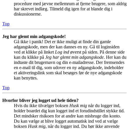
procedure med jævne mellemrum at fjerne brugere, som aldrig
har skrevet indlæg. Tilmeld dig igen for at blande dig i
diskussionerne.
Top
Jeg har glemt min adgangskode!
Gå ikke i panik! Det er ikke muligt at finde din gamle
adgangskode, men der kan dannes en ny. Gå til loginsiden
ved at klikke på linket
Log ind
øverst på siden. På denne side
kan du klikke på
Jeg har glemt min adgangskode
. Her kan du
indtaste dit brugernavn og din e-mailadresse. Der fremsendes
en e-mail til dig, som udover en ny adgangskode, indeholder
et aktiveringslink som skal besøges før de nye adgangskode
kan benyttes.
Top
Hvorfor bliver jeg logget ud hele tiden?
Hvis du ikke tilvælger boksen
Husk mig
når du logger ind,
holder boardet dig kun logget ind et forudindstillet stykke tid.
Det mindsker risikoen for at andre kan misbruge din konto.
Du kan vælge at blive logget automatisk ind ved at vælge
boksen
Husk mig
, når du logger ind. Du bør ikke anvende