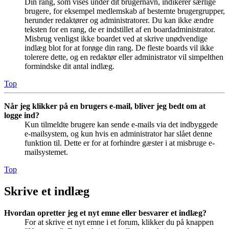
Din rang, som vises under dit brugernavn, indikerer særlige
brugere, for eksempel medlemskab af bestemte brugergrupper,
herunder redaktører og administratorer. Du kan ikke ændre
teksten for en rang, de er indstillet af en boardadministrator.
Misbrug venligst ikke boardet ved at skrive unødvendige
indlæg blot for at forøge din rang. De fleste boards vil ikke
tolerere dette, og en redaktør eller administrator vil simpelthen
formindske dit antal indlæg.
Top
Når jeg klikker på en brugers e-mail, bliver jeg bedt om at
logge ind?
Kun tilmeldte brugere kan sende e-mails via det indbyggede
e-mailsystem, og kun hvis en administrator har slået denne
funktion til. Dette er for at forhindre gæster i at misbruge e-
mailsystemet.
Top
Skrive et indlæg
Hvordan opretter jeg et nyt emne eller besvarer et indlæg?
For at skrive et nyt emne i et forum, klikker du på knappen