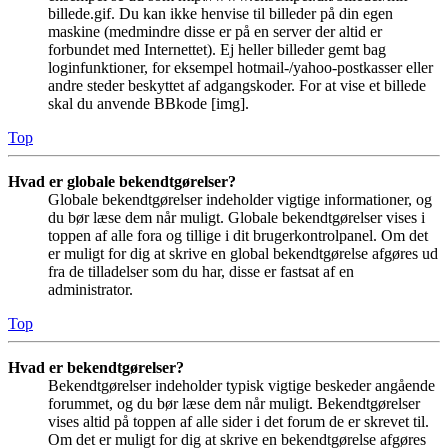
billede.gif. Du kan ikke henvise til billeder på din egen
maskine (medmindre disse er på en server der altid er
forbundet med Internettet). Ej heller billeder gemt bag
loginfunktioner, for eksempel hotmail-/yahoo-postkasser eller
andre steder beskyttet af adgangskoder. For at vise et billede
skal du anvende BBkode [img].
Top
Hvad er globale bekendtgørelser?
Globale bekendtgørelser indeholder vigtige informationer, og
du bør læse dem når muligt. Globale bekendtgørelser vises i
toppen af alle fora og tillige i dit brugerkontrolpanel. Om det
er muligt for dig at skrive en global bekendtgørelse afgøres ud
fra de tilladelser som du har, disse er fastsat af en
administrator.
Top
Hvad er bekendtgørelser?
Bekendtgørelser indeholder typisk vigtige beskeder angående
forummet, og du bør læse dem når muligt. Bekendtgørelser
vises altid på toppen af alle sider i det forum de er skrevet til.
Om det er muligt for dig at skrive en bekendtgørelse afgøres