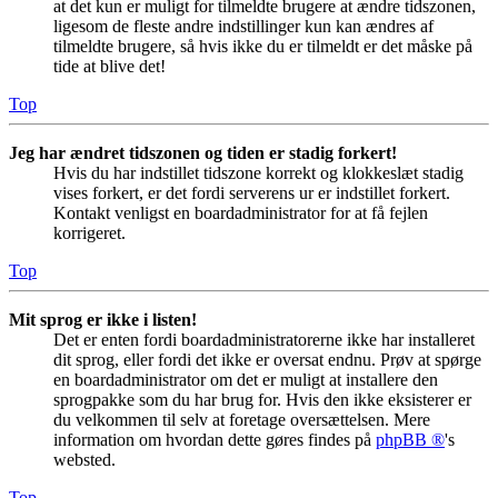
at det kun er muligt for tilmeldte brugere at ændre tidszonen,
ligesom de fleste andre indstillinger kun kan ændres af
tilmeldte brugere, så hvis ikke du er tilmeldt er det måske på
tide at blive det!
Top
Jeg har ændret tidszonen og tiden er stadig forkert!
Hvis du har indstillet tidszone korrekt og klokkeslæt stadig
vises forkert, er det fordi serverens ur er indstillet forkert.
Kontakt venligst en boardadministrator for at få fejlen
korrigeret.
Top
Mit sprog er ikke i listen!
Det er enten fordi boardadministratorerne ikke har installeret
dit sprog, eller fordi det ikke er oversat endnu. Prøv at spørge
en boardadministrator om det er muligt at installere den
sprogpakke som du har brug for. Hvis den ikke eksisterer er
du velkommen til selv at foretage oversættelsen. Mere
information om hvordan dette gøres findes på
phpBB ®
's
websted.
Top