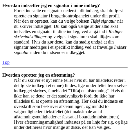
Hvordan indsætter jeg en signatur i mine indlæg?
For et indsætte en signatur nederst i dit indlæg, skal du først
oprette en signatur i brugerkontrolpanelet under din profil.
Når den er oprettet, kan du vælge boksen
Tilføj signatur
når
du skriver indlægget. Du kan også vælge at der altid skal
indsættes en signatur til dine indlæg, ved at gå ind i
Rediger
skriveindstillinger
og vælge at signaturen skal tilføjes som
standard. Hvis du gør dette, kan du stadig undgå at din
signatur medtages i et specifikt indlæg ved at fravælge
Indsæt
signatur
inden du indsender indlægget.
Top
Hvordan opretter jeg en afstemning?
Når du skriver et nyt emne (eller hvis du har tilladelse: retter i
det første indlæg i et emne) findes, lige under feltet hvor selve
indlægget skrives, fanebladet "Tilføj en afstemning". Hvis du
ikke kan se dette, er det sandsynligvis fordi du ikke har
tilladelse til at oprette en afstemning. Her skal du indtaste en
overskrift som beskriver afstemningen, og mindst to
valgmuligheder i tekstfeltet (det maksimale antal
afstemningsmuligheder er fastsat af boardadministratoren).
Hver afstemningsmulighed indtastes på en linje for sig, og lige
under defineres hvor mange af disse, der kan vælges.