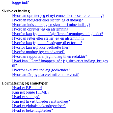
logge ind?
Skrive et indlæg
Hvordan opretter jeg et nyt emne eller besvarer et indlæg?
Hvordan redigerer eller sletter jeg et indlæg?
Hvordan indsætter jeg en signatur i mine indlæg?
Hvordan opretter jeg en afstemning?
Hvorfor kan jeg ikke tilføje flere afstemningsmuligheder?
Hvordan retter eller sletter jeg en afstemning?
Hvorfor kan jeg ikke få adgang til et forum?
Hvorfor kan jeg ikke vedhæfte filer?
Hvorfor modtog jeg en advarsel?
Hvordan rapporterer jeg indlæg til en redaktør?
Hvad kan "Gem" knappen, når jeg skriver et indlæg, bruges
til?
Hvorfor skal mit indlæg godkendes?
Hvordan får jeg placeret mit emne øverst?
Formatering og emnetyper
Hvad er BBkoder?
Kan jeg bruge HTML?
Hvad er smileys?
Kan jeg få vist billeder i mit indlæg?
Hvad er globale bekendtgørelser?
Hvad er bekendtgørelser?