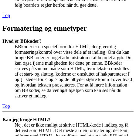
følg boardets regler herfor, når du gør dette.
Top
Formatering og emnetyper
Hvad er BBkoder?
BBkoder er en speciel form for HTML, der giver dig
formateringskontrol over visse dele af et indlæg. Om du kan
bruge BBkoder er noget administratoren af boardet afgør. Du
kan også fjerne muligheden for dette pr. emne. BBkoder
skrives på samme måde som HTML, hvor teksten omsluttes
af et start- og sluttag, koderne er omsluttet af hakparenteser [
og ] i stedet for < og > og de tilbyder større kontrol over hvad
og hvordan teksten præsenteres. For at få mere information
om BBkoder, se da venligst hjælpen som kan ses når du
skriver et indlæg.
Top
Kan jeg bruge HTML?
Nej, det er ikke muligt at skrive HTML-kode i indlæg og få
det vist som HTML. Det meste af den formatering, der kan
udføres med HTML, kan udføres ved at anvende BBkode i