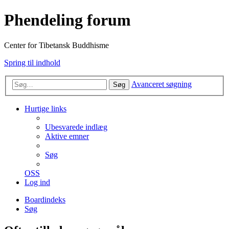
Phendeling forum
Center for Tibetansk Buddhisme
Spring til indhold
Avanceret søgning
Søg
Hurtige links
Ubesvarede indlæg
Aktive emner
Søg
OSS
Log ind
Boardindeks
Søg