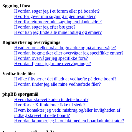
Søgning i fora
Hvordan søger jeg i et forum eller på boardet?
Hvorfor giver min søgning ingen resultater?
Hvorfor returnerer min søgning en blank side!?
Hvordan søger jeg efter brugere?
Hvor kan jeg finde alle mine indlæg og emner?
Bogmærker og overvågnings
Hvad er forskellen på at bogmærke og på at overvåge?
Hvordan bogmærker eller overvåger jeg specifikke emner?
Hvordan overvåger jeg specifikke fora?
Hvordan fjerner jeg mine overvågninger?
Vedhæftede filer
Hvilke filtyper er det tilladt at vedhæfte på dette board?
Hvordan finder jeg alle mine vedhæftede filer?
phpBB spørgsmål
Hvem har skrevet koden til dette board?
Hvorfor er X funktioner ikke til stede?
Hvem kontakter jeg vedr. misbrug og/eller lovligheden af
indlæg skrevet til dette board?
Hvordan kommer jeg i kontakt med en boardadministrator?