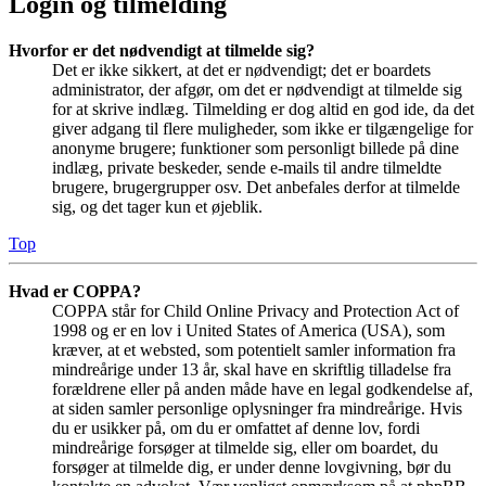
Login og tilmelding
Hvorfor er det nødvendigt at tilmelde sig?
Det er ikke sikkert, at det er nødvendigt; det er boardets
administrator, der afgør, om det er nødvendigt at tilmelde sig
for at skrive indlæg. Tilmelding er dog altid en god ide, da det
giver adgang til flere muligheder, som ikke er tilgængelige for
anonyme brugere; funktioner som personligt billede på dine
indlæg, private beskeder, sende e-mails til andre tilmeldte
brugere, brugergrupper osv. Det anbefales derfor at tilmelde
sig, og det tager kun et øjeblik.
Top
Hvad er COPPA?
COPPA står for Child Online Privacy and Protection Act of
1998 og er en lov i United States of America (USA), som
kræver, at et websted, som potentielt samler information fra
mindreårige under 13 år, skal have en skriftlig tilladelse fra
forældrene eller på anden måde have en legal godkendelse af,
at siden samler personlige oplysninger fra mindreårige. Hvis
du er usikker på, om du er omfattet af denne lov, fordi
mindreårige forsøger at tilmelde sig, eller om boardet, du
forsøger at tilmelde dig, er under denne lovgivning, bør du