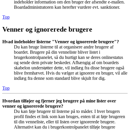
indeholder information om den bruger der afsendte e-mailen.
Boardadministratoren kan herefter vurdere evt. sanktioner.
Top
Venner og ignorerede brugere
Hvad indeholder listerne "Venner og ignorerede brugere"?
Du kan bruge listerne til at organisere andre brugere af
boardet. Brugere på din venneliste bliver listet i
brugerkontrolpanelet, så du hurtigt kan se deres onlinestatus
og sende dem private beskeder. Afhængig af om boardets
skabelon understøtter dette, vil indlæg fra disse brugere også
blive fremhævet. Hvis du vælger at ignorere en bruger, vil alle
indlæg fra denne som standard blive skjult for dig.
Top
Hvordan tilføjer og fjerner jeg brugere på mine lister over
venner og ignorerede brugere?
Du kan føje brugere til listerne på to måder. I hver brugers
profil findes et link som kan bruges, enten til at føje brugeren
til din venneliste, eller til listen over ignorerede brugere.
Alternativt kan du i brugerkontrolpanelet tilføje brugere