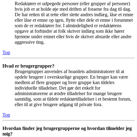
Redaktører er udpegede personer (eller grupper af personer)
hvis job er at holde øje med driften af foraene fra dag til dag.
De har retten til at rette eller slette andres indlæg, låse et emne
eller låse et emne op igen, flytte eller dele et emne i forummet
som de er redaktører for. I almindelighed er redaktørens
opgave at forhindre at folk skriver indlæg som ikke hører
hjemme under emnet eller hvis de skriver absurde eller andre
aggressive ting.
Top
Hvad er brugergrupper?
Brugergrupper anvendes af boardets administratorer til at
opdele brugere i overskuelige grupper. En bruger kan være
medlem af flere grupper og hver gruppe kan tildeles
individuelle tilladelser. Det gør det enkelt for
administratorerne at ændre tilladelser for mange brugere
samtidig, som at tildele redaktørtilladelser i et bestemt forum,
eller til at give brugere adgang til private fora.
Top
Hvordan finder jeg brugergrupperne og hvordan tilmelder jeg
mig?