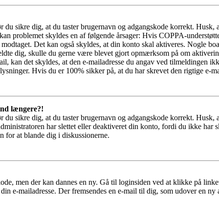
bør du sikre dig, at du taster brugernavn og adgangskode korrekt. Husk,
kan problemet skyldes en af følgende årsager: Hvis COPPA-understøttelse 
ar modtaget. Det kan også skyldes, at din konto skal aktiveres. Nogle b
lmeldte dig, skulle du gerne være blevet gjort opmærksom på om aktiver
il, kan det skyldes, at den e-mailadresse du angav ved tilmeldingen ikk
ysninger. Hvis du er 100% sikker på, at du har skrevet den rigtige e-ma
 ind længere?!
bør du sikre dig, at du taster brugernavn og adgangskode korrekt. Husk,
dministratoren har slettet eller deaktiveret din konto, fordi du ikke 
n for at blande dig i diskussionerne.
ode, men der kan dannes en ny. Gå til loginsiden ved at klikke på link
 din e-mailadresse. Der fremsendes en e-mail til dig, som udover en ny