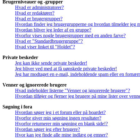
Brugerniveauer og -grupper
Hvad er administratorer?
Hvad er redaktører?
Hvad er brugergrupper?
Hvordan finder jeg brugergrupperne og hvordan tilmelder jeg 
Hvordan bliver jeg leder af en gruppe?
Hvorfor vises nogle brugergrupper med en anden farve?
Hvad er "Standardbrugergruppe"?
Hvad viser linket til "Holdet"?
Private beskeder
Jeg kan ikke sende private beskeder!
Jeg bliver ved med at få uønskede private beskeder!
Jeg har modtaget en e-mail, indeholdende spam eller en fornærm
Venner og ignorerede brugere
Hvad indeholder listerne "Venner og ignorerede brugere"?
Hvordan tilføjer og fjerner jeg brugere på mine lister over ven
Søgning i fora
Hvordan søger jeg i et forum eller på boardet?
Hvorfor giver min søgning ingen resultater?
Hvorfor returnerer min søgning en blank side!?
Hvordan søger jeg efter brugere?
Hvor kan jeg finde alle mine indlæg og emner?