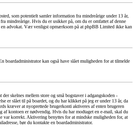
ted, som potentielt samler information fra mindreårige under 13 år,
r fra mindreårige. Hvis du er usikker på, om du er omfattet af denne
takte en advokat. Vær venligst opmærksom på at phpBB Limited ikke kan
 En boardadministrator kan også have slået muligheden for at tilmelde
 at der skelnes mellem store og små bogstaver i adgangskoden -
er slået til på boardet, og du har klikket på jeg er under 13 år, da
oards kræver at nyoprettede brugerkonti aktiveres af enten brugeren
ing af kontoen er nødvendig. Hvis du har modtaget en e-mail, skal du
e var korrekt. Aktivering benyttes for at mindske muligheden for, at
iladresse, bør du kontakte en boardadministrator.