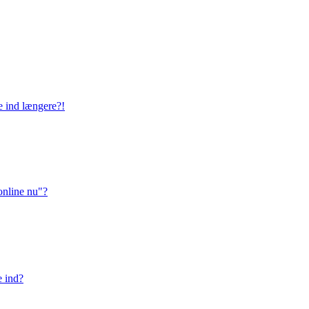
ge ind længere?!
online nu"?
e ind?