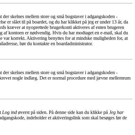
 at der skelnes mellem store og små bogstaver i adgangskoden -
er slået til på boardet, og du har klikket på jeg er under 13 år, da
oards kræver at nyoprettede brugerkonti aktiveres af enten brugeren
ing af kontoen er nødvendig. Hvis du har modtaget en e-mail, skal du
e var korrekt. Aktivering benyttes for at mindske muligheden for, at
iladresse, bør du kontakte en boardadministrator.
 at der skelnes mellem store og små bogstaver i adgangskoden -
har skrevet nogle indlæg. Det er normal procedure med jævne mellemrum
et
Log ind
øverst på siden. På denne side kan du klikke på
Jeg har
 adgangskode, indeholder et aktiveringslink som skal besøges før de