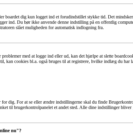
er boardet dig kun logget ind et forudindstillet stykke tid. Det mindske
ogger ind. Du bør ikke anvende denne indstilling på en offentlig compute
tratoren slået muligheden for automatisk indlogning fra.
 problemer med at logge ind eller ud, kan det hjælpe at slette boardcook
l, kan cookies bl.a. også bruges til at registrere, hvilke indlæg du har l
r dig. For at se eller ændre indstillingerne skal du finde Brugerkontro
ket til brugerkontrolpanelet et andet sted. Alle dine indstillinger bliver
online nu"?