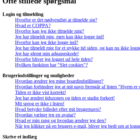
Ofte stillede spørgsmål
Login og tilmelding
Hvorfor er det nødvendigt at tilmelde sig?
Hvad er COPPA?
Hvorfor kan jeg ikke tilmelde mig?
Jeg har tilmeldt mig, men kan ikke logge ind!
Hvorfor kan jeg ikke logge ind?
Jeg har tilmeldt mig for et stykke tid siden, og kan nu ikke log
Jeg har glemt min adgangskode!
Hvorfor bliver jeg logget ud hele tiden?
Hvilken funktion har "Slet cookies"?
Brugerindstillinger og muligheder
Hvordan ændrer jeg mine boardindstillinger?
Hvordan forhindrer jeg at mit navn fremgår af listen "Hvem er 
Tiden er ikke vist korrekt!
Jeg har ændret tidszonen og tiden er stadig forkert!
Mit sprog er ikke i listen!
Hvad betyder billedet efter mit brugernavn?
Hvordan vælger jeg en avatar?
Hvad er min rang og hvordan ændrer jeg den?
Når jeg klikker på en brugers e-mail, bliver jeg bedt om at logg
Skrive et indlæg