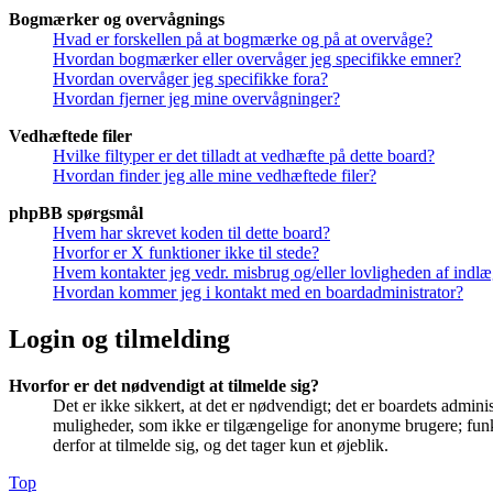
Bogmærker og overvågnings
Hvad er forskellen på at bogmærke og på at overvåge?
Hvordan bogmærker eller overvåger jeg specifikke emner?
Hvordan overvåger jeg specifikke fora?
Hvordan fjerner jeg mine overvågninger?
Vedhæftede filer
Hvilke filtyper er det tilladt at vedhæfte på dette board?
Hvordan finder jeg alle mine vedhæftede filer?
phpBB spørgsmål
Hvem har skrevet koden til dette board?
Hvorfor er X funktioner ikke til stede?
Hvem kontakter jeg vedr. misbrug og/eller lovligheden af indlæg
Hvordan kommer jeg i kontakt med en boardadministrator?
Login og tilmelding
Hvorfor er det nødvendigt at tilmelde sig?
Det er ikke sikkert, at det er nødvendigt; det er boardets adminis
muligheder, som ikke er tilgængelige for anonyme brugere; funkt
derfor at tilmelde sig, og det tager kun et øjeblik.
Top