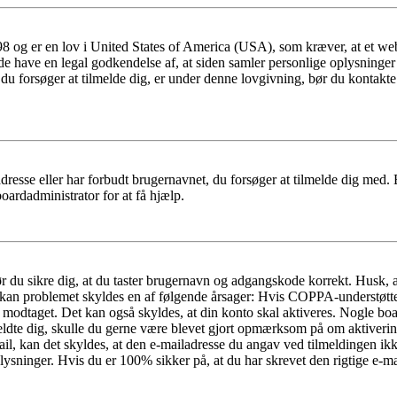
 og er en lov i United States of America (USA), som kræver, at et webs
måde have en legal godkendelse af, at siden samler personlige oplysninge
det, du forsøger at tilmelde dig, er under denne lovgivning, bør du kon
dresse eller har forbudt brugernavnet, du forsøger at tilmelde dig med.
oardadministrator for at få hjælp.
bør du sikre dig, at du taster brugernavn og adgangskode korrekt. Husk,
kan problemet skyldes en af følgende årsager: Hvis COPPA-understøttelse 
ar modtaget. Det kan også skyldes, at din konto skal aktiveres. Nogle b
lmeldte dig, skulle du gerne være blevet gjort opmærksom på om aktiver
il, kan det skyldes, at den e-mailadresse du angav ved tilmeldingen ikk
ysninger. Hvis du er 100% sikker på, at du har skrevet den rigtige e-ma