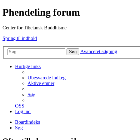
Phendeling forum
Center for Tibetansk Buddhisme
Spring til indhold
Avanceret søgning
Søg
Hurtige links
Ubesvarede indlæg
Aktive emner
Søg
OSS
Log ind
Boardindeks
Søg