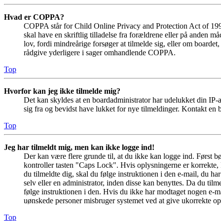
Hvad er COPPA?
COPPA står for Child Online Privacy and Protection Act of 1998
skal have en skriftlig tilladelse fra forældrene eller på anden 
lov, fordi mindreårige forsøger at tilmelde sig, eller om boar
rådgive yderligere i sager omhandlende COPPA.
Top
Hvorfor kan jeg ikke tilmelde mig?
Det kan skyldes at en boardadministrator har udelukket din IP-a
sig fra og bevidst have lukket for nye tilmeldinger. Kontakt en b
Top
Jeg har tilmeldt mig, men kan ikke logge ind!
Der kan være flere grunde til, at du ikke kan logge ind. Først 
kontroller tasten "Caps Lock". Hvis oplysningerne er korrekte, 
du tilmeldte dig, skal du følge instruktionen i den e-mail, du h
selv eller en administrator, inden disse kan benyttes. Da du ti
følge instruktionen i den. Hvis du ikke har modtaget nogen e-ma
uønskede personer misbruger systemet ved at give ukorrekte opl
Top