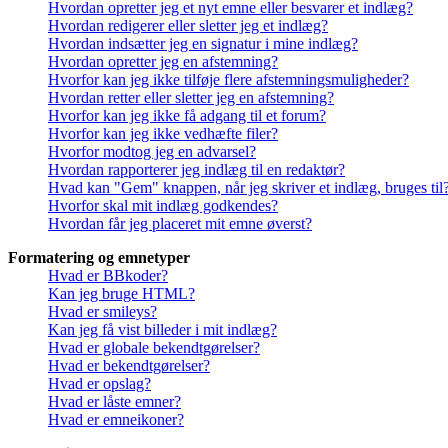
Hvordan opretter jeg et nyt emne eller besvarer et indlæg?
Hvordan redigerer eller sletter jeg et indlæg?
Hvordan indsætter jeg en signatur i mine indlæg?
Hvordan opretter jeg en afstemning?
Hvorfor kan jeg ikke tilføje flere afstemningsmuligheder?
Hvordan retter eller sletter jeg en afstemning?
Hvorfor kan jeg ikke få adgang til et forum?
Hvorfor kan jeg ikke vedhæfte filer?
Hvorfor modtog jeg en advarsel?
Hvordan rapporterer jeg indlæg til en redaktør?
Hvad kan "Gem" knappen, når jeg skriver et indlæg, bruges til
Hvorfor skal mit indlæg godkendes?
Hvordan får jeg placeret mit emne øverst?
Formatering og emnetyper
Hvad er BBkoder?
Kan jeg bruge HTML?
Hvad er smileys?
Kan jeg få vist billeder i mit indlæg?
Hvad er globale bekendtgørelser?
Hvad er bekendtgørelser?
Hvad er opslag?
Hvad er låste emner?
Hvad er emneikoner?