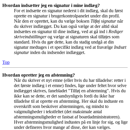
Hvordan indsætter jeg en signatur i mine indlæg?
For et indsætte en signatur nederst i dit indlæg, skal du først
oprette en signatur i brugerkontrolpanelet under din profil.
Når den er oprettet, kan du vælge boksen
Tilføj signatur
når
du skriver indlægget. Du kan også vælge at der altid skal
indsættes en signatur til dine indlæg, ved at gå ind i
Rediger
skriveindstillinger
og vælge at signaturen skal tilføjes som
standard. Hvis du gør dette, kan du stadig undgå at din
signatur medtages i et specifikt indlæg ved at fravælge
Indsæt
signatur
inden du indsender indlægget.
Top
Hvordan opretter jeg en afstemning?
Når du skriver et nyt emne (eller hvis du har tilladelse: retter i
det første indlæg i et emne) findes, lige under feltet hvor selve
indlægget skrives, fanebladet "Tilføj en afstemning". Hvis du
ikke kan se dette, er det sandsynligvis fordi du ikke har
tilladelse til at oprette en afstemning. Her skal du indtaste en
overskrift som beskriver afstemningen, og mindst to
valgmuligheder i tekstfeltet (det maksimale antal
afstemningsmuligheder er fastsat af boardadministratoren).
Hver afstemningsmulighed indtastes på en linje for sig, og lige
under defineres hvor mange af disse, der kan vælges.