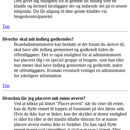
Den giver dig mulighed for at gemme dit indlæg som en
kladde og dermed færdiggøre det og indsende det på et senere
tidspunkt. Du får adgang til dine gemte kladder via
brugerkontrolpanelet.
Top
Hvorfor skal mit indlæg godkendes?
Boardadministratoren kan beslutte at det forum du skriver til,
skal have alle indlæg gennemset og godkendt inden de
offentliggøres. Der er også mulighed for at administratoren
har placeret dig i en speciel gruppe af brugere, som han eller
hun mener skal have indlæg gennemset og godkendt, inden
de offentliggøres. Kontakt eventuelt venligst en administrator
for yderligere information.
Top
Hvordan får jeg placeret mit emne øverst?
Ved at klikke på linket "Placer øverst" når du viser dit emne,
kan du flytte emnet til toppen af forummet på den første side.
Hvis du ikke kan se linket, kan det skyldes at denne mulighed
er slået fra eller at det mindst tilladte tidsrum for at kunne
placere øverst endnu ikke er forløbet. Du kan også flytte
emnet øverst ved simpelthen at skrive et svar i emnet. Men