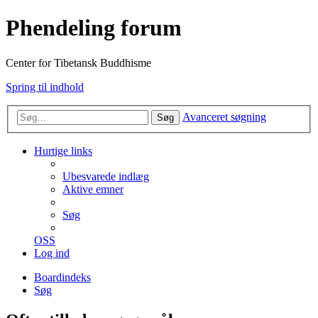
Phendeling forum
Center for Tibetansk Buddhisme
Spring til indhold
Avanceret søgning
Søg
Hurtige links
Ubesvarede indlæg
Aktive emner
Søg
OSS
Log ind
Boardindeks
Søg