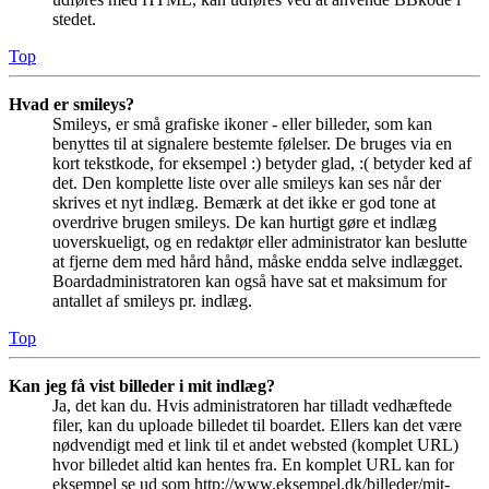
stedet.
Top
Hvad er smileys?
Smileys, er små grafiske ikoner - eller billeder, som kan
benyttes til at signalere bestemte følelser. De bruges via en
kort tekstkode, for eksempel :) betyder glad, :( betyder ked af
det. Den komplette liste over alle smileys kan ses når der
skrives et nyt indlæg. Bemærk at det ikke er god tone at
overdrive brugen smileys. De kan hurtigt gøre et indlæg
uoverskueligt, og en redaktør eller administrator kan beslutte
at fjerne dem med hård hånd, måske endda selve indlægget.
Boardadministratoren kan også have sat et maksimum for
antallet af smileys pr. indlæg.
Top
Kan jeg få vist billeder i mit indlæg?
Ja, det kan du. Hvis administratoren har tilladt vedhæftede
filer, kan du uploade billedet til boardet. Ellers kan det være
nødvendigt med et link til et andet websted (komplet URL)
hvor billedet altid kan hentes fra. En komplet URL kan for
eksempel se ud som http://www.eksempel.dk/billeder/mit-