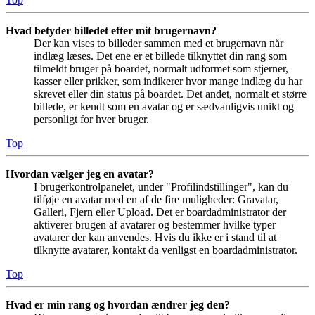
Hvad betyder billedet efter mit brugernavn?
Der kan vises to billeder sammen med et brugernavn når
indlæg læses. Det ene er et billede tilknyttet din rang som
tilmeldt bruger på boardet, normalt udformet som stjerner,
kasser eller prikker, som indikerer hvor mange indlæg du har
skrevet eller din status på boardet. Det andet, normalt et større
billede, er kendt som en avatar og er sædvanligvis unikt og
personligt for hver bruger.
Top
Hvordan vælger jeg en avatar?
I brugerkontrolpanelet, under "Profilindstillinger", kan du
tilføje en avatar med en af de fire muligheder: Gravatar,
Galleri, Fjern eller Upload. Det er boardadministrator der
aktiverer brugen af avatarer og bestemmer hvilke typer
avatarer der kan anvendes. Hvis du ikke er i stand til at
tilknytte avatarer, kontakt da venligst en boardadministrator.
Top
Hvad er min rang og hvordan ændrer jeg den?