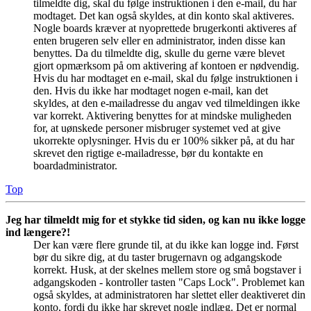
tilmeldte dig, skal du følge instruktionen i den e-mail, du har
modtaget. Det kan også skyldes, at din konto skal aktiveres.
Nogle boards kræver at nyoprettede brugerkonti aktiveres af
enten brugeren selv eller en administrator, inden disse kan
benyttes. Da du tilmeldte dig, skulle du gerne være blevet
gjort opmærksom på om aktivering af kontoen er nødvendig.
Hvis du har modtaget en e-mail, skal du følge instruktionen i
den. Hvis du ikke har modtaget nogen e-mail, kan det
skyldes, at den e-mailadresse du angav ved tilmeldingen ikke
var korrekt. Aktivering benyttes for at mindske muligheden
for, at uønskede personer misbruger systemet ved at give
ukorrekte oplysninger. Hvis du er 100% sikker på, at du har
skrevet den rigtige e-mailadresse, bør du kontakte en
boardadministrator.
Top
Jeg har tilmeldt mig for et stykke tid siden, og kan nu ikke logge
ind længere?!
Der kan være flere grunde til, at du ikke kan logge ind. Først
bør du sikre dig, at du taster brugernavn og adgangskode
korrekt. Husk, at der skelnes mellem store og små bogstaver i
adgangskoden - kontroller tasten "Caps Lock". Problemet kan
også skyldes, at administratoren har slettet eller deaktiveret din
konto, fordi du ikke har skrevet nogle indlæg. Det er normal