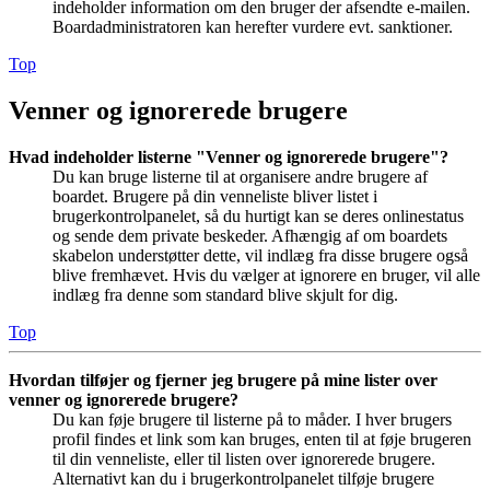
indeholder information om den bruger der afsendte e-mailen.
Boardadministratoren kan herefter vurdere evt. sanktioner.
Top
Venner og ignorerede brugere
Hvad indeholder listerne "Venner og ignorerede brugere"?
Du kan bruge listerne til at organisere andre brugere af
boardet. Brugere på din venneliste bliver listet i
brugerkontrolpanelet, så du hurtigt kan se deres onlinestatus
og sende dem private beskeder. Afhængig af om boardets
skabelon understøtter dette, vil indlæg fra disse brugere også
blive fremhævet. Hvis du vælger at ignorere en bruger, vil alle
indlæg fra denne som standard blive skjult for dig.
Top
Hvordan tilføjer og fjerner jeg brugere på mine lister over
venner og ignorerede brugere?
Du kan føje brugere til listerne på to måder. I hver brugers
profil findes et link som kan bruges, enten til at føje brugeren
til din venneliste, eller til listen over ignorerede brugere.
Alternativt kan du i brugerkontrolpanelet tilføje brugere