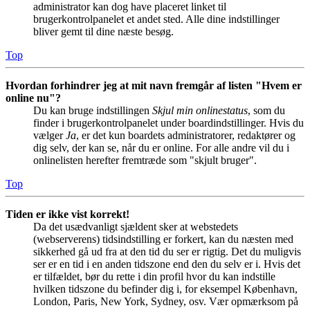
administrator kan dog have placeret linket til
brugerkontrolpanelet et andet sted. Alle dine indstillinger
bliver gemt til dine næste besøg.
Top
Hvordan forhindrer jeg at mit navn fremgår af listen "Hvem er
online nu"?
Du kan bruge indstillingen
Skjul min onlinestatus
, som du
finder i brugerkontrolpanelet under boardindstillinger. Hvis du
vælger
Ja
, er det kun boardets administratorer, redaktører og
dig selv, der kan se, når du er online. For alle andre vil du i
onlinelisten herefter fremtræde som "skjult bruger".
Top
Tiden er ikke vist korrekt!
Da det usædvanligt sjældent sker at webstedets
(webserverens) tidsindstilling er forkert, kan du næsten med
sikkerhed gå ud fra at den tid du ser er rigtig. Det du muligvis
ser er en tid i en anden tidszone end den du selv er i. Hvis det
er tilfældet, bør du rette i din profil hvor du kan indstille
hvilken tidszone du befinder dig i, for eksempel København,
London, Paris, New York, Sydney, osv. Vær opmærksom på