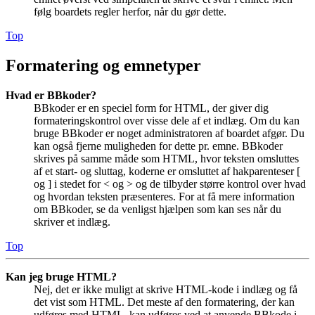
følg boardets regler herfor, når du gør dette.
Top
Formatering og emnetyper
Hvad er BBkoder?
BBkoder er en speciel form for HTML, der giver dig
formateringskontrol over visse dele af et indlæg. Om du kan
bruge BBkoder er noget administratoren af boardet afgør. Du
kan også fjerne muligheden for dette pr. emne. BBkoder
skrives på samme måde som HTML, hvor teksten omsluttes
af et start- og sluttag, koderne er omsluttet af hakparenteser [
og ] i stedet for < og > og de tilbyder større kontrol over hvad
og hvordan teksten præsenteres. For at få mere information
om BBkoder, se da venligst hjælpen som kan ses når du
skriver et indlæg.
Top
Kan jeg bruge HTML?
Nej, det er ikke muligt at skrive HTML-kode i indlæg og få
det vist som HTML. Det meste af den formatering, der kan
udføres med HTML, kan udføres ved at anvende BBkode i