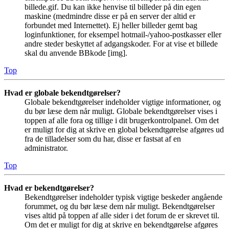
billede.gif. Du kan ikke henvise til billeder på din egen
maskine (medmindre disse er på en server der altid er
forbundet med Internettet). Ej heller billeder gemt bag
loginfunktioner, for eksempel hotmail-/yahoo-postkasser eller
andre steder beskyttet af adgangskoder. For at vise et billede
skal du anvende BBkode [img].
Top
Hvad er globale bekendtgørelser?
Globale bekendtgørelser indeholder vigtige informationer, og
du bør læse dem når muligt. Globale bekendtgørelser vises i
toppen af alle fora og tillige i dit brugerkontrolpanel. Om det
er muligt for dig at skrive en global bekendtgørelse afgøres ud
fra de tilladelser som du har, disse er fastsat af en
administrator.
Top
Hvad er bekendtgørelser?
Bekendtgørelser indeholder typisk vigtige beskeder angående
forummet, og du bør læse dem når muligt. Bekendtgørelser
vises altid på toppen af alle sider i det forum de er skrevet til.
Om det er muligt for dig at skrive en bekendtgørelse afgøres