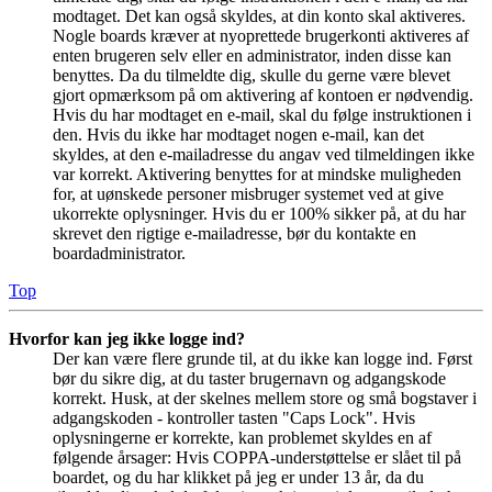
modtaget. Det kan også skyldes, at din konto skal aktiveres.
Nogle boards kræver at nyoprettede brugerkonti aktiveres af
enten brugeren selv eller en administrator, inden disse kan
benyttes. Da du tilmeldte dig, skulle du gerne være blevet
gjort opmærksom på om aktivering af kontoen er nødvendig.
Hvis du har modtaget en e-mail, skal du følge instruktionen i
den. Hvis du ikke har modtaget nogen e-mail, kan det
skyldes, at den e-mailadresse du angav ved tilmeldingen ikke
var korrekt. Aktivering benyttes for at mindske muligheden
for, at uønskede personer misbruger systemet ved at give
ukorrekte oplysninger. Hvis du er 100% sikker på, at du har
skrevet den rigtige e-mailadresse, bør du kontakte en
boardadministrator.
Top
Hvorfor kan jeg ikke logge ind?
Der kan være flere grunde til, at du ikke kan logge ind. Først
bør du sikre dig, at du taster brugernavn og adgangskode
korrekt. Husk, at der skelnes mellem store og små bogstaver i
adgangskoden - kontroller tasten "Caps Lock". Hvis
oplysningerne er korrekte, kan problemet skyldes en af
følgende årsager: Hvis COPPA-understøttelse er slået til på
boardet, og du har klikket på jeg er under 13 år, da du