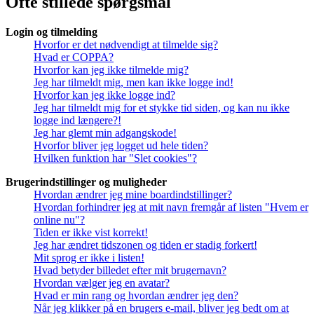
Ofte stillede spørgsmål
Login og tilmelding
Hvorfor er det nødvendigt at tilmelde sig?
Hvad er COPPA?
Hvorfor kan jeg ikke tilmelde mig?
Jeg har tilmeldt mig, men kan ikke logge ind!
Hvorfor kan jeg ikke logge ind?
Jeg har tilmeldt mig for et stykke tid siden, og kan nu ikke
logge ind længere?!
Jeg har glemt min adgangskode!
Hvorfor bliver jeg logget ud hele tiden?
Hvilken funktion har "Slet cookies"?
Brugerindstillinger og muligheder
Hvordan ændrer jeg mine boardindstillinger?
Hvordan forhindrer jeg at mit navn fremgår af listen "Hvem er
online nu"?
Tiden er ikke vist korrekt!
Jeg har ændret tidszonen og tiden er stadig forkert!
Mit sprog er ikke i listen!
Hvad betyder billedet efter mit brugernavn?
Hvordan vælger jeg en avatar?
Hvad er min rang og hvordan ændrer jeg den?
Når jeg klikker på en brugers e-mail, bliver jeg bedt om at