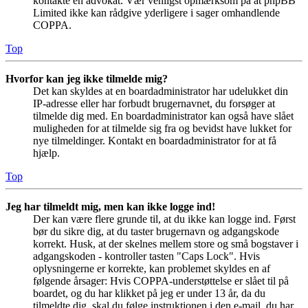
kontakte en advokat. Vær venligst opmærksom på at phpBB
Limited ikke kan rådgive yderligere i sager omhandlende
COPPA.
Top
Hvorfor kan jeg ikke tilmelde mig?
Det kan skyldes at en boardadministrator har udelukket din
IP-adresse eller har forbudt brugernavnet, du forsøger at
tilmelde dig med. En boardadministrator kan også have slået
muligheden for at tilmelde sig fra og bevidst have lukket for
nye tilmeldinger. Kontakt en boardadministrator for at få
hjælp.
Top
Jeg har tilmeldt mig, men kan ikke logge ind!
Der kan være flere grunde til, at du ikke kan logge ind. Først
bør du sikre dig, at du taster brugernavn og adgangskode
korrekt. Husk, at der skelnes mellem store og små bogstaver i
adgangskoden - kontroller tasten "Caps Lock". Hvis
oplysningerne er korrekte, kan problemet skyldes en af
følgende årsager: Hvis COPPA-understøttelse er slået til på
boardet, og du har klikket på jeg er under 13 år, da du
tilmeldte dig, skal du følge instruktionen i den e-mail, du har