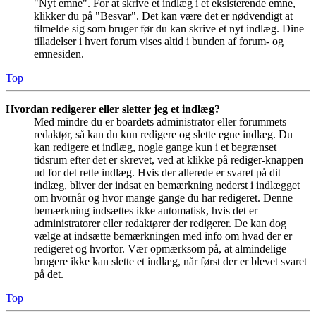
"Nyt emne". For at skrive et indlæg i et eksisterende emne,
klikker du på "Besvar". Det kan være det er nødvendigt at
tilmelde sig som bruger før du kan skrive et nyt indlæg. Dine
tilladelser i hvert forum vises altid i bunden af forum- og
emnesiden.
Top
Hvordan redigerer eller sletter jeg et indlæg?
Med mindre du er boardets administrator eller forummets
redaktør, så kan du kun redigere og slette egne indlæg. Du
kan redigere et indlæg, nogle gange kun i et begrænset
tidsrum efter det er skrevet, ved at klikke på rediger-knappen
ud for det rette indlæg. Hvis der allerede er svaret på dit
indlæg, bliver der indsat en bemærkning nederst i indlægget
om hvornår og hvor mange gange du har redigeret. Denne
bemærkning indsættes ikke automatisk, hvis det er
administratorer eller redaktører der redigerer. De kan dog
vælge at indsætte bemærkningen med info om hvad der er
redigeret og hvorfor. Vær opmærksom på, at almindelige
brugere ikke kan slette et indlæg, når først der er blevet svaret
på det.
Top