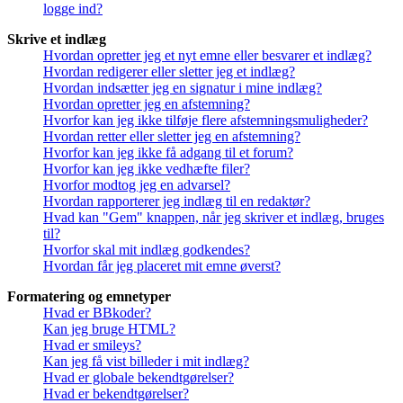
logge ind?
Skrive et indlæg
Hvordan opretter jeg et nyt emne eller besvarer et indlæg?
Hvordan redigerer eller sletter jeg et indlæg?
Hvordan indsætter jeg en signatur i mine indlæg?
Hvordan opretter jeg en afstemning?
Hvorfor kan jeg ikke tilføje flere afstemningsmuligheder?
Hvordan retter eller sletter jeg en afstemning?
Hvorfor kan jeg ikke få adgang til et forum?
Hvorfor kan jeg ikke vedhæfte filer?
Hvorfor modtog jeg en advarsel?
Hvordan rapporterer jeg indlæg til en redaktør?
Hvad kan "Gem" knappen, når jeg skriver et indlæg, bruges
til?
Hvorfor skal mit indlæg godkendes?
Hvordan får jeg placeret mit emne øverst?
Formatering og emnetyper
Hvad er BBkoder?
Kan jeg bruge HTML?
Hvad er smileys?
Kan jeg få vist billeder i mit indlæg?
Hvad er globale bekendtgørelser?
Hvad er bekendtgørelser?