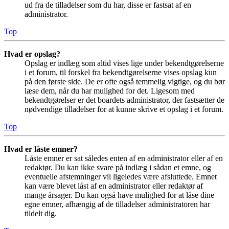
ud fra de tilladelser som du har, disse er fastsat af en
administrator.
Top
Hvad er opslag?
Opslag er indlæg som altid vises lige under bekendtgørelserne
i et forum, til forskel fra bekendtgørelserne vises opslag kun
på den første side. De er ofte også temmelig vigtige, og du bør
læse dem, når du har mulighed for det. Ligesom med
bekendtgørelser er det boardets administrator, der fastsætter de
nødvendige tilladelser for at kunne skrive et opslag i et forum.
Top
Hvad er låste emner?
Låste emner er sat således enten af en administrator eller af en
redaktør. Du kan ikke svare på indlæg i sådan et emne, og
eventuelle afstemninger vil ligeledes være afsluttede. Emnet
kan være blevet låst af en administrator eller redaktør af
mange årsager. Du kan også have mulighed for at låse dine
egne emner, afhængig af de tilladelser administratoren har
tildelt dig.