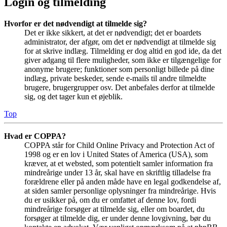
Login og tilmelding
Hvorfor er det nødvendigt at tilmelde sig?
Det er ikke sikkert, at det er nødvendigt; det er boardets
administrator, der afgør, om det er nødvendigt at tilmelde sig
for at skrive indlæg. Tilmelding er dog altid en god ide, da det
giver adgang til flere muligheder, som ikke er tilgængelige for
anonyme brugere; funktioner som personligt billede på dine
indlæg, private beskeder, sende e-mails til andre tilmeldte
brugere, brugergrupper osv. Det anbefales derfor at tilmelde
sig, og det tager kun et øjeblik.
Top
Hvad er COPPA?
COPPA står for Child Online Privacy and Protection Act of
1998 og er en lov i United States of America (USA), som
kræver, at et websted, som potentielt samler information fra
mindreårige under 13 år, skal have en skriftlig tilladelse fra
forældrene eller på anden måde have en legal godkendelse af,
at siden samler personlige oplysninger fra mindreårige. Hvis
du er usikker på, om du er omfattet af denne lov, fordi
mindreårige forsøger at tilmelde sig, eller om boardet, du
forsøger at tilmelde dig, er under denne lovgivning, bør du