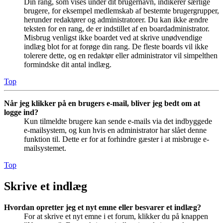
Din rang, som vises under dit brugernavn, indikerer særlige
brugere, for eksempel medlemskab af bestemte brugergrupper,
herunder redaktører og administratorer. Du kan ikke ændre
teksten for en rang, de er indstillet af en boardadministrator.
Misbrug venligst ikke boardet ved at skrive unødvendige
indlæg blot for at forøge din rang. De fleste boards vil ikke
tolerere dette, og en redaktør eller administrator vil simpelthen
formindske dit antal indlæg.
Top
Når jeg klikker på en brugers e-mail, bliver jeg bedt om at
logge ind?
Kun tilmeldte brugere kan sende e-mails via det indbyggede
e-mailsystem, og kun hvis en administrator har slået denne
funktion til. Dette er for at forhindre gæster i at misbruge e-
mailsystemet.
Top
Skrive et indlæg
Hvordan opretter jeg et nyt emne eller besvarer et indlæg?
For at skrive et nyt emne i et forum, klikker du på knappen