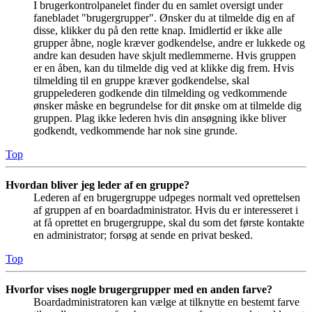
I brugerkontrolpanelet finder du en samlet oversigt under
fanebladet "brugergrupper". Ønsker du at tilmelde dig en af
disse, klikker du på den rette knap. Imidlertid er ikke alle
grupper åbne, nogle kræver godkendelse, andre er lukkede og
andre kan desuden have skjult medlemmerne. Hvis gruppen
er en åben, kan du tilmelde dig ved at klikke dig frem. Hvis
tilmelding til en gruppe kræver godkendelse, skal
gruppelederen godkende din tilmelding og vedkommende
ønsker måske en begrundelse for dit ønske om at tilmelde dig
gruppen. Plag ikke lederen hvis din ansøgning ikke bliver
godkendt, vedkommende har nok sine grunde.
Top
Hvordan bliver jeg leder af en gruppe?
Lederen af en brugergruppe udpeges normalt ved oprettelsen
af gruppen af en boardadministrator. Hvis du er interesseret i
at få oprettet en brugergruppe, skal du som det første kontakte
en administrator; forsøg at sende en privat besked.
Top
Hvorfor vises nogle brugergrupper med en anden farve?
Boardadministratoren kan vælge at tilknytte en bestemt farve