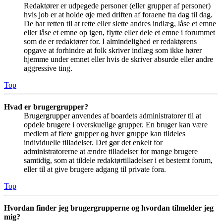
Redaktører er udpegede personer (eller grupper af personer)
hvis job er at holde øje med driften af foraene fra dag til dag.
De har retten til at rette eller slette andres indlæg, låse et emne
eller låse et emne op igen, flytte eller dele et emne i forummet
som de er redaktører for. I almindelighed er redaktørens
opgave at forhindre at folk skriver indlæg som ikke hører
hjemme under emnet eller hvis de skriver absurde eller andre
aggressive ting.
Top
Hvad er brugergrupper?
Brugergrupper anvendes af boardets administratorer til at
opdele brugere i overskuelige grupper. En bruger kan være
medlem af flere grupper og hver gruppe kan tildeles
individuelle tilladelser. Det gør det enkelt for
administratorerne at ændre tilladelser for mange brugere
samtidig, som at tildele redaktørtilladelser i et bestemt forum,
eller til at give brugere adgang til private fora.
Top
Hvordan finder jeg brugergrupperne og hvordan tilmelder jeg
mig?