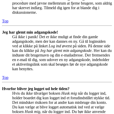
procedure med jævne mellemrum at fjerne brugere, som aldrig
har skrevet indlæg. Tilmeld dig igen for at blande dig i
diskussionerne.
Top
Jeg har glemt min adgangskode!
Gå ikke i panik! Det er ikke muligt at finde din gamle
adgangskode, men der kan dannes en ny. Gå til loginsiden
ved at klikke på linket
Log ind
øverst på siden. På denne side
kan du klikke på
Jeg har glemt min adgangskode
. Her kan du
indtaste dit brugernavn og din e-mailadresse. Der fremsendes
en e-mail til dig, som udover en ny adgangskode, indeholder
et aktiveringslink som skal besøges før de nye adgangskode
kan benyttes.
Top
Hvorfor bliver jeg logget ud hele tiden?
Hvis du ikke tilvælger boksen
Husk mig
når du logger ind,
holder boardet dig kun logget ind et forudindstillet stykke tid.
Det mindsker risikoen for at andre kan misbruge din konto.
Du kan vælge at blive logget automatisk ind ved at vælge
boksen
Husk mig
, når du logger ind. Du bør ikke anvende