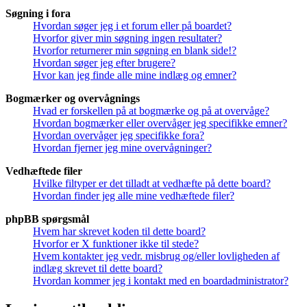
Søgning i fora
Hvordan søger jeg i et forum eller på boardet?
Hvorfor giver min søgning ingen resultater?
Hvorfor returnerer min søgning en blank side!?
Hvordan søger jeg efter brugere?
Hvor kan jeg finde alle mine indlæg og emner?
Bogmærker og overvågnings
Hvad er forskellen på at bogmærke og på at overvåge?
Hvordan bogmærker eller overvåger jeg specifikke emner?
Hvordan overvåger jeg specifikke fora?
Hvordan fjerner jeg mine overvågninger?
Vedhæftede filer
Hvilke filtyper er det tilladt at vedhæfte på dette board?
Hvordan finder jeg alle mine vedhæftede filer?
phpBB spørgsmål
Hvem har skrevet koden til dette board?
Hvorfor er X funktioner ikke til stede?
Hvem kontakter jeg vedr. misbrug og/eller lovligheden af
indlæg skrevet til dette board?
Hvordan kommer jeg i kontakt med en boardadministrator?