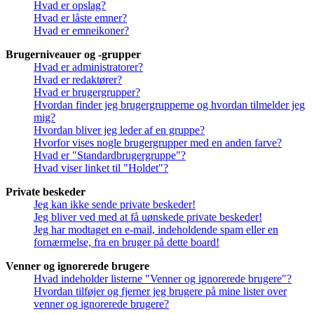
Hvad er opslag?
Hvad er låste emner?
Hvad er emneikoner?
Brugerniveauer og -grupper
Hvad er administratorer?
Hvad er redaktører?
Hvad er brugergrupper?
Hvordan finder jeg brugergrupperne og hvordan tilmelder jeg
mig?
Hvordan bliver jeg leder af en gruppe?
Hvorfor vises nogle brugergrupper med en anden farve?
Hvad er "Standardbrugergruppe"?
Hvad viser linket til "Holdet"?
Private beskeder
Jeg kan ikke sende private beskeder!
Jeg bliver ved med at få uønskede private beskeder!
Jeg har modtaget en e-mail, indeholdende spam eller en
fornærmelse, fra en bruger på dette board!
Venner og ignorerede brugere
Hvad indeholder listerne "Venner og ignorerede brugere"?
Hvordan tilføjer og fjerner jeg brugere på mine lister over
venner og ignorerede brugere?