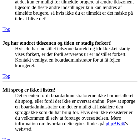
at det kun er muligt for tilmeldte brugere at ændre tidszonen,
ligesom de fleste andre indstillinger kun kan ændres af
tilmeldte brugere, så hvis ikke du er tilmeldt er det måske på
tide at blive det!
Top
Jeg har ændret tidszonen og tiden er stadig forkert!
Hvis du har indstillet tidszone korrekt og klokkeslæt stadig
vises forkert, er det fordi serverens ur er indstillet forkert.
Kontakt venligst en boardadministrator for at få fejlen
korrigeret.
Top
Mit sprog er ikke i listen!
Det er enten fordi boardadministratorerne ikke har installeret
dit sprog, eller fordi det ikke er oversat endnu. Prøv at spørge
en boardadministrator om det er muligt at installere den
sprogpakke som du har brug for. Hvis den ikke eksisterer er
du velkommen til selv at foretage oversættelsen. Mere
information om hvordan dette gøres findes på
phpBB ®
's
websted.
Top