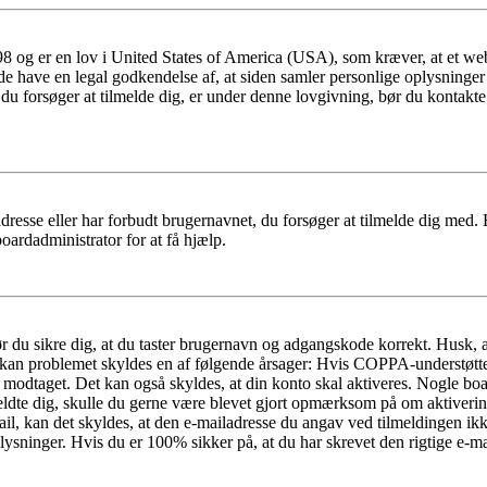
 og er en lov i United States of America (USA), som kræver, at et webs
måde have en legal godkendelse af, at siden samler personlige oplysninge
det, du forsøger at tilmelde dig, er under denne lovgivning, bør du kon
dresse eller har forbudt brugernavnet, du forsøger at tilmelde dig med.
oardadministrator for at få hjælp.
bør du sikre dig, at du taster brugernavn og adgangskode korrekt. Husk,
kan problemet skyldes en af følgende årsager: Hvis COPPA-understøttelse 
ar modtaget. Det kan også skyldes, at din konto skal aktiveres. Nogle b
lmeldte dig, skulle du gerne være blevet gjort opmærksom på om aktiver
il, kan det skyldes, at den e-mailadresse du angav ved tilmeldingen ikk
ysninger. Hvis du er 100% sikker på, at du har skrevet den rigtige e-ma