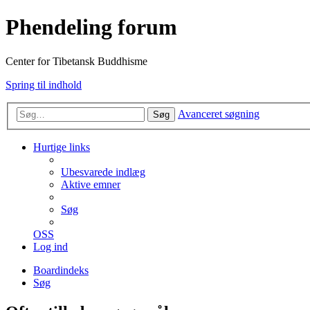
Phendeling forum
Center for Tibetansk Buddhisme
Spring til indhold
Avanceret søgning
Søg
Hurtige links
Ubesvarede indlæg
Aktive emner
Søg
OSS
Log ind
Boardindeks
Søg