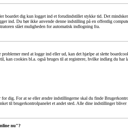
er boardet dig kun logget ind et forudindstillet stykke tid. Det mindske
ogger ind. Du bør ikke anvende denne indstilling på en offentlig compute
tratoren slået muligheden for automatisk indlogning fra.
 problemer med at logge ind eller ud, kan det hjælpe at slette boardcook
l, kan cookies bl.a. også bruges til at registrere, hvilke indlæg du har l
r dig. For at se eller ændre indstillingerne skal du finde Brugerkontro
ket til brugerkontrolpanelet et andet sted. Alle dine indstillinger bliver
online nu"?