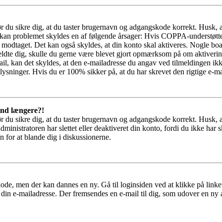
bør du sikre dig, at du taster brugernavn og adgangskode korrekt. Husk,
kan problemet skyldes en af følgende årsager: Hvis COPPA-understøttelse 
ar modtaget. Det kan også skyldes, at din konto skal aktiveres. Nogle b
lmeldte dig, skulle du gerne være blevet gjort opmærksom på om aktiver
il, kan det skyldes, at den e-mailadresse du angav ved tilmeldingen ikk
ysninger. Hvis du er 100% sikker på, at du har skrevet den rigtige e-ma
 ind længere?!
bør du sikre dig, at du taster brugernavn og adgangskode korrekt. Husk,
dministratoren har slettet eller deaktiveret din konto, fordi du ikke 
n for at blande dig i diskussionerne.
ode, men der kan dannes en ny. Gå til loginsiden ved at klikke på link
 din e-mailadresse. Der fremsendes en e-mail til dig, som udover en ny