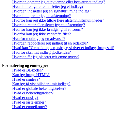
Hvordan opretter jeg et nyt emne eller besvarer et indlæg?
Hvordan redigerer eller sletter jeg et indlæg?
Hvordan indsætter jeg en signatur i mine indlæg?
Hvordan opretter jeg en afstemning?
Hvorfor kan jeg ikke tilføje flere afstemningsmuligheder?
Hvordan retter eller sletter jeg en afstemning?
Hvorfor kan jeg ikke få adgang til et forum?
Hvorfor kan jeg ikke vedhæfte filer?
Hvorfor modtog jeg en advarsel?
Hvordan rapporterer jeg indlæg til en redaktør?
Hvad kan "Gem" knappen, når jeg skriver et indlæg, bruges til
Hvorfor skal mit indlæg godkendes?
Hvordan får jeg placeret mit emne øverst?
Formatering og emnetyper
Hvad er BBkoder?
Kan jeg bruge HTML?
Hvad er smileys?
Kan jeg få vist billeder i mit indlæg?
Hvad er globale bekendtgørelser?
Hvad er bekendtgørelser?
Hvad er opslag?
Hvad er låste emner?
Hvad er emneikoner?