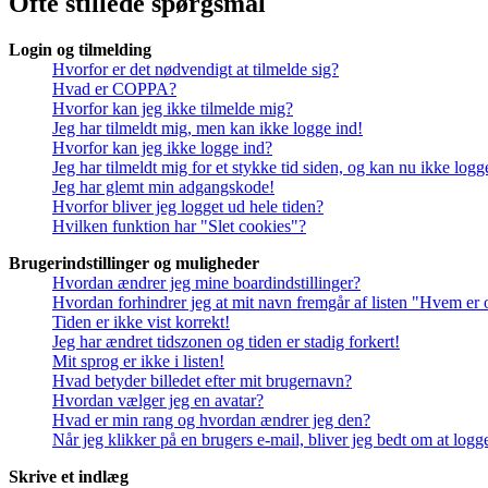
Ofte stillede spørgsmål
Login og tilmelding
Hvorfor er det nødvendigt at tilmelde sig?
Hvad er COPPA?
Hvorfor kan jeg ikke tilmelde mig?
Jeg har tilmeldt mig, men kan ikke logge ind!
Hvorfor kan jeg ikke logge ind?
Jeg har tilmeldt mig for et stykke tid siden, og kan nu ikke log
Jeg har glemt min adgangskode!
Hvorfor bliver jeg logget ud hele tiden?
Hvilken funktion har "Slet cookies"?
Brugerindstillinger og muligheder
Hvordan ændrer jeg mine boardindstillinger?
Hvordan forhindrer jeg at mit navn fremgår af listen "Hvem er 
Tiden er ikke vist korrekt!
Jeg har ændret tidszonen og tiden er stadig forkert!
Mit sprog er ikke i listen!
Hvad betyder billedet efter mit brugernavn?
Hvordan vælger jeg en avatar?
Hvad er min rang og hvordan ændrer jeg den?
Når jeg klikker på en brugers e-mail, bliver jeg bedt om at logg
Skrive et indlæg