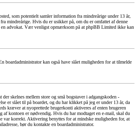
ted, som potentielt samler information fra mindreårige under 13 år,
r fra mindreårige. Hvis du er usikker på, om du er omfattet af denne
takte en advokat. Vær venligst opmærksom på at phpBB Limited ikke kan
 En boardadministrator kan også have slået muligheden for at tilmelde
 at der skelnes mellem store og små bogstaver i adgangskoden -
er slået til på boardet, og du har klikket på jeg er under 13 år, da
oards kræver at nyoprettede brugerkonti aktiveres af enten brugeren
ing af kontoen er nødvendig. Hvis du har modtaget en e-mail, skal du
e var korrekt. Aktivering benyttes for at mindske muligheden for, at
iladresse, bør du kontakte en boardadministrator.