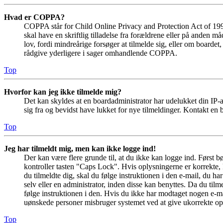
Hvad er COPPA?
COPPA står for Child Online Privacy and Protection Act of 1998
skal have en skriftlig tilladelse fra forældrene eller på anden 
lov, fordi mindreårige forsøger at tilmelde sig, eller om boar
rådgive yderligere i sager omhandlende COPPA.
Top
Hvorfor kan jeg ikke tilmelde mig?
Det kan skyldes at en boardadministrator har udelukket din IP-a
sig fra og bevidst have lukket for nye tilmeldinger. Kontakt en b
Top
Jeg har tilmeldt mig, men kan ikke logge ind!
Der kan være flere grunde til, at du ikke kan logge ind. Først 
kontroller tasten "Caps Lock". Hvis oplysningerne er korrekte, 
du tilmeldte dig, skal du følge instruktionen i den e-mail, du h
selv eller en administrator, inden disse kan benyttes. Da du ti
følge instruktionen i den. Hvis du ikke har modtaget nogen e-ma
uønskede personer misbruger systemet ved at give ukorrekte opl
Top