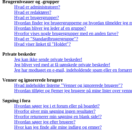
Brugerniveauer og -grupper
Hvad er administratorer?
Hvad er redaktører?
Hvad er brugergrupper?
Hvordan finder jeg brugergrupperne og hvordan tilmelder jeg 
Hvordan bliver jeg leder af en gruppe?
Hvorfor vises nogle brugergrupper med en anden farve?
Hvad er "Standardbrugergruppe"?
Hvad viser linket til "Holdet"?
Private beskeder
Jeg kan ikke sende private beskeder!
Jeg bliver ved med at få uønskede private beskeder!
Jeg har modtaget en e-mail, indeholdende spam eller en fornærm
Venner og ignorerede brugere
Hvad indeholder listerne "Venner og ignorerede brugere"?
Hvordan tilføjer og fjerner jeg brugere på mine lister over ven
Søgning i fora
Hvordan søger jeg i et forum eller på boardet?
Hvorfor giver min søgning ingen resultater?
Hvorfor returnerer min søgning en blank side!?
Hvordan søger jeg efter brugere?
Hvor kan jeg finde alle mine indlæg og emner?