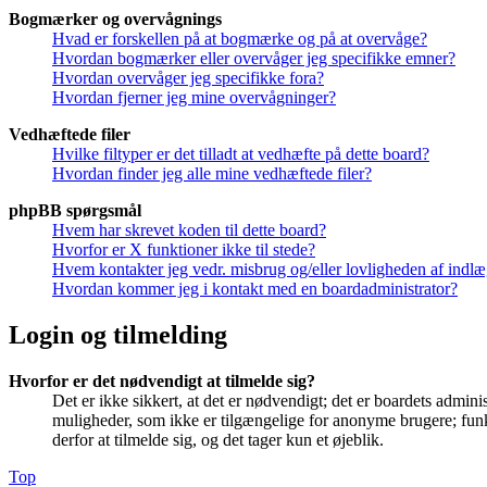
Bogmærker og overvågnings
Hvad er forskellen på at bogmærke og på at overvåge?
Hvordan bogmærker eller overvåger jeg specifikke emner?
Hvordan overvåger jeg specifikke fora?
Hvordan fjerner jeg mine overvågninger?
Vedhæftede filer
Hvilke filtyper er det tilladt at vedhæfte på dette board?
Hvordan finder jeg alle mine vedhæftede filer?
phpBB spørgsmål
Hvem har skrevet koden til dette board?
Hvorfor er X funktioner ikke til stede?
Hvem kontakter jeg vedr. misbrug og/eller lovligheden af indlæg
Hvordan kommer jeg i kontakt med en boardadministrator?
Login og tilmelding
Hvorfor er det nødvendigt at tilmelde sig?
Det er ikke sikkert, at det er nødvendigt; det er boardets adminis
muligheder, som ikke er tilgængelige for anonyme brugere; funkt
derfor at tilmelde sig, og det tager kun et øjeblik.
Top