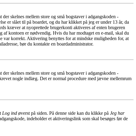
 at der skelnes mellem store og små bogstaver i adgangskoden -
er slået til på boardet, og du har klikket på jeg er under 13 år, da
oards kræver at nyoprettede brugerkonti aktiveres af enten brugeren
ing af kontoen er nødvendig. Hvis du har modtaget en e-mail, skal du
e var korrekt. Aktivering benyttes for at mindske muligheden for, at
iladresse, bør du kontakte en boardadministrator.
 at der skelnes mellem store og små bogstaver i adgangskoden -
har skrevet nogle indlæg. Det er normal procedure med jævne mellemrum
et
Log ind
øverst på siden. På denne side kan du klikke på
Jeg har
 adgangskode, indeholder et aktiveringslink som skal besøges før de