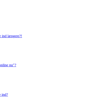
ge ind længere?!
online nu"?
e ind?