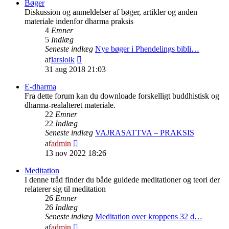
indlæg
Bøger
Diskussion og anmeldelser af bøger, artikler og anden
materiale indenfor dharma praksis
4
Emner
5
Indlæg
Seneste indlæg
Nye bøger i Phendelings bibli…
Vis
af
larslolk
det
31 aug 2018 21:03
seneste
indlæg
E-dharma
Fra dette forum kan du downloade forskelligt buddhistisk og
dharma-realalteret materiale.
22
Emner
22
Indlæg
Seneste indlæg
VAJRASATTVA – PRAKSIS
Vis
af
admin
det
13 nov 2022 18:26
seneste
indlæg
Meditation
I denne tråd finder du både guidede meditationer og teori der
relaterer sig til meditation
26
Emner
26
Indlæg
Seneste indlæg
Meditation over kroppens 32 d…
Vis
af
admin