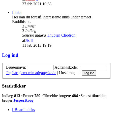
det
27 feb 2021 10:38
seneste
indlæg
Links
Her kan du foreslå interessante links under temaet
Buddhisme.
3
Emner
3
Indlæg
Seneste indlæg
Thubten Chodron
Vis
af
Jix
det
11 feb 2013 19:19
seneste
indlæg
Log ind
Brugernavn:
Adgangskode:
Jeg har glemt min adgangskode
|
Husk mig
Statistikker
Indlæg
813
•Emner
789
•Tilmeldte brugere
484
•Senest tilmeldte
bruger
JesperKrog
Boardindeks