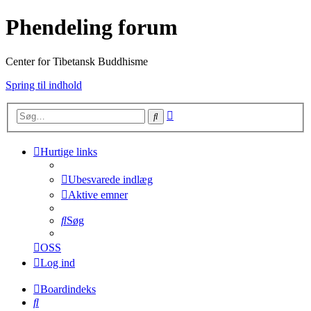
Phendeling forum
Center for Tibetansk Buddhisme
Spring til indhold
Avanceret
Søg
søgning
Hurtige links
Ubesvarede indlæg
Aktive emner
Søg
OSS
Log ind
Boardindeks
Søg