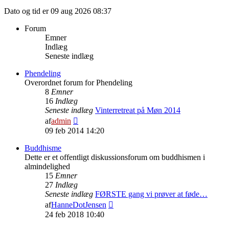
Dato og tid er 09 aug 2026 08:37
Forum
Emner
Indlæg
Seneste indlæg
Phendeling
Overordnet forum for Phendeling
8
Emner
16
Indlæg
Seneste indlæg
Vinterretreat på Møn 2014
Vis
af
admin
det
09 feb 2014 14:20
seneste
indlæg
Buddhisme
Dette er et offentligt diskussionsforum om buddhismen i
almindelighed
15
Emner
27
Indlæg
Seneste indlæg
FØRSTE gang vi prøver at føde…
Vis
af
HanneDotJensen
det
24 feb 2018 10:40
seneste