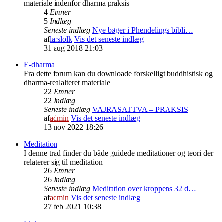
materiale indenfor dharma praksis
4
Emner
5
Indlæg
Seneste indlæg
Nye bøger i Phendelings bibli…
af
larslolk
Vis det seneste indlæg
31 aug 2018 21:03
E-dharma
Fra dette forum kan du downloade forskelligt buddhistisk og
dharma-realalteret materiale.
22
Emner
22
Indlæg
Seneste indlæg
VAJRASATTVA – PRAKSIS
af
admin
Vis det seneste indlæg
13 nov 2022 18:26
Meditation
I denne tråd finder du både guidede meditationer og teori der
relaterer sig til meditation
26
Emner
26
Indlæg
Seneste indlæg
Meditation over kroppens 32 d…
af
admin
Vis det seneste indlæg
27 feb 2021 10:38