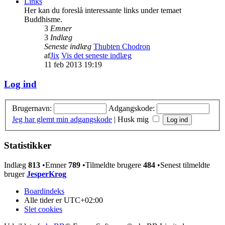
Links
Her kan du foreslå interessante links under temaet
Buddhisme.
3
Emner
3
Indlæg
Seneste indlæg
Thubten Chodron
af
Jix
Vis det seneste indlæg
11 feb 2013 19:19
Log ind
Brugernavn:
Adgangskode:
Jeg har glemt min adgangskode
|
Husk mig
Statistikker
Indlæg
813
•Emner
789
•Tilmeldte brugere
484
•Senest tilmeldte
bruger
JesperKrog
Boardindeks
Alle tider er
UTC+02:00
Slet cookies