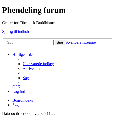
Phendeling forum
Center for Tibetansk Buddhisme
Spring til indhold
Avanceret søgning
Søg
Hurtige links
Ubesvarede indlæg
Aktive emner
Søg
OSS
Log ind
Boardindeks
Søg
Dato og tid er 06 aug 2026 11:22