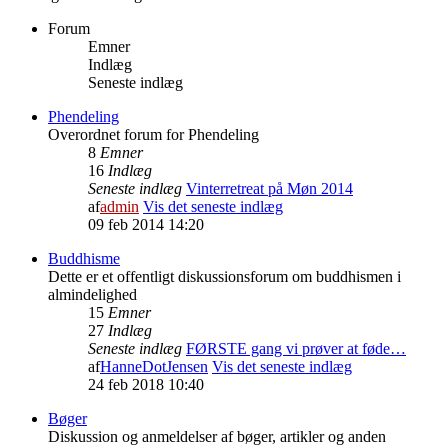
Forum
Emner
Indlæg
Seneste indlæg
Phendeling
Overordnet forum for Phendeling
8
Emner
16
Indlæg
Seneste indlæg
Vinterretreat på Møn 2014
af
admin
Vis det seneste indlæg
09 feb 2014 14:20
Buddhisme
Dette er et offentligt diskussionsforum om buddhismen i
almindelighed
15
Emner
27
Indlæg
Seneste indlæg
FØRSTE gang vi prøver at føde…
af
HanneDotJensen
Vis det seneste indlæg
24 feb 2018 10:40
Bøger
Diskussion og anmeldelser af bøger, artikler og anden