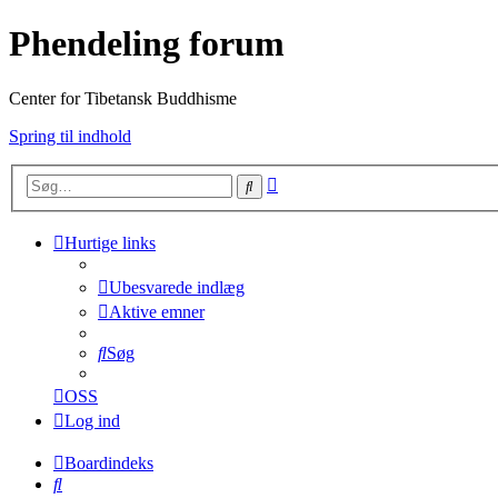
Phendeling forum
Center for Tibetansk Buddhisme
Spring til indhold
Avanceret
Søg
søgning
Hurtige links
Ubesvarede indlæg
Aktive emner
Søg
OSS
Log ind
Boardindeks
Søg