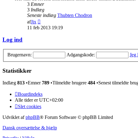
3
Emner
3
Indlæg
Seneste indlæg
Thubten Chodron
Vis
af
Jix
det
11 feb 2013 19:19
seneste
indlæg
Log ind
Brugernavn:
Adgangskode:
Jeg
Statistikker
Indlæg
813
•Emner
789
•Tilmeldte brugere
484
•Senest tilmeldte bru
Boardindeks
Alle tider er
UTC+02:00
Slet cookies
Udviklet af
phpBB
® Forum Software © phpBB Limited
Dansk oversættelse & hjælp