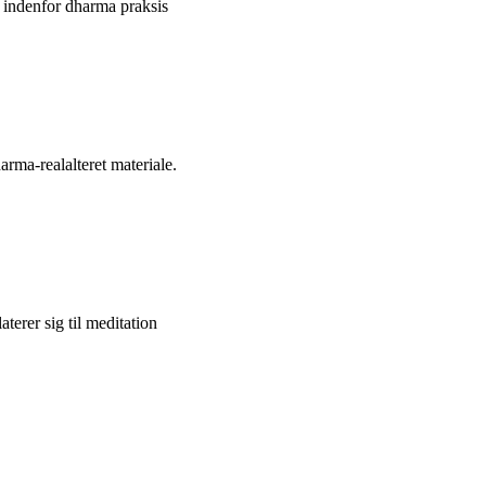
e indenfor dharma praksis
rma-realalteret materiale.
terer sig til meditation