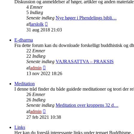
Diskussion og anmeldelser af bøger, artikler og anden material
4
Emner
5
Indlæg
Seneste indlæg
Nye bøger i Phendelings bibli…
Vis
af
larslolk
det
31 aug 2018 21:03
seneste
indlæg
E-dharma
Fra dette forum kan du downloade forskelligt buddhistisk og dha
22
Emner
22
Indlæg
Seneste indlæg
VAJRASATTVA – PRAKSIS
Vis
af
admin
det
13 nov 2022 18:26
seneste
indlæg
Meditation
I denne tråd finder du både guidede meditationer og teori der rela
26
Emner
26
Indlæg
Seneste indlæg
Meditation over kroppens 32 d…
Vis
af
admin
det
27 feb 2021 10:38
seneste
indlæg
Links
Her kan du foreslå interessante links under temaet Buddhisme.