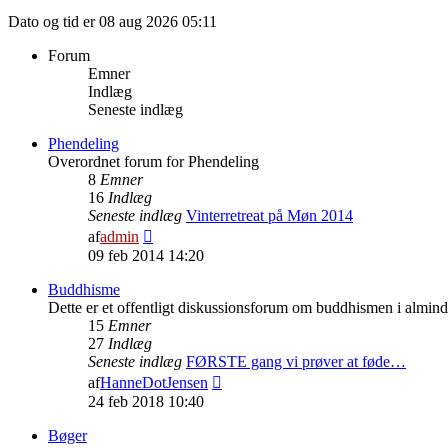
Dato og tid er 08 aug 2026 05:11
Forum
Emner
Indlæg
Seneste indlæg
Phendeling
Overordnet forum for Phendeling
8
Emner
16
Indlæg
Seneste indlæg
Vinterretreat på Møn 2014
Vis
af
admin
det
09 feb 2014 14:20
seneste
indlæg
Buddhisme
Dette er et offentligt diskussionsforum om buddhismen i almin
15
Emner
27
Indlæg
Seneste indlæg
FØRSTE gang vi prøver at føde…
Vis
af
HanneDotJensen
det
24 feb 2018 10:40
seneste
indlæg
Bøger