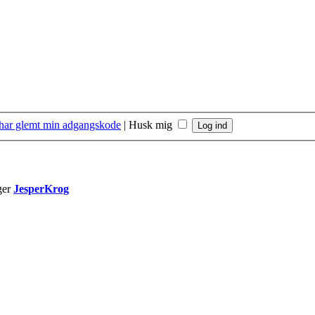
 har glemt min adgangskode
|
Husk mig
ger
JesperKrog