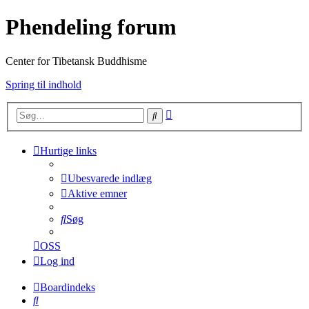
Phendeling forum
Center for Tibetansk Buddhisme
Spring til indhold
Avanceret
Søg
søgning
Hurtige links
Ubesvarede indlæg
Aktive emner
Søg
OSS
Log ind
Boardindeks
Søg