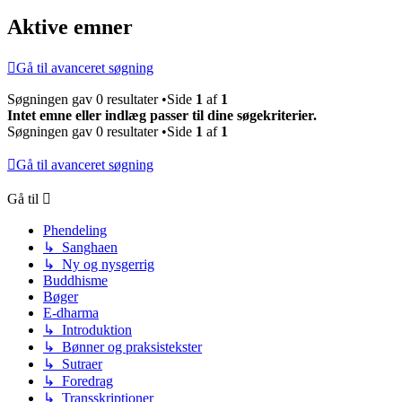
Aktive emner
Gå til avanceret søgning
Søgningen gav 0 resultater •Side
1
af
1
Intet emne eller indlæg passer til dine søgekriterier.
Søgningen gav 0 resultater •Side
1
af
1
Gå til avanceret søgning
Gå til
Phendeling
↳ Sanghaen
↳ Ny og nysgerrig
Buddhisme
Bøger
E-dharma
↳ Introduktion
↳ Bønner og praksistekster
↳ Sutraer
↳ Foredrag
↳ Transskriptioner