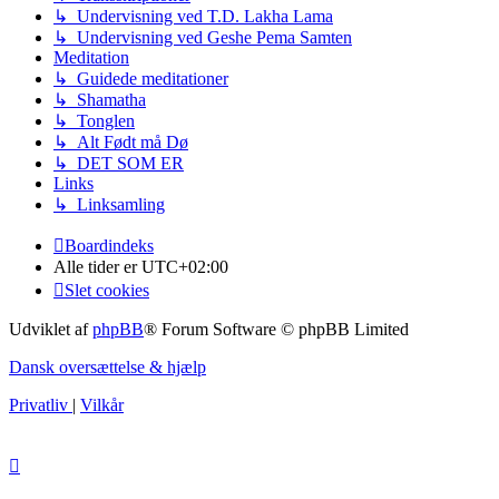
↳ Undervisning ved T.D. Lakha Lama
↳ Undervisning ved Geshe Pema Samten
Meditation
↳ Guidede meditationer
↳ Shamatha
↳ Tonglen
↳ Alt Født må Dø
↳ DET SOM ER
Links
↳ Linksamling
Boardindeks
Alle tider er
UTC+02:00
Slet cookies
Udviklet af
phpBB
® Forum Software © phpBB Limited
Dansk oversættelse & hjælp
Privatliv
|
Vilkår