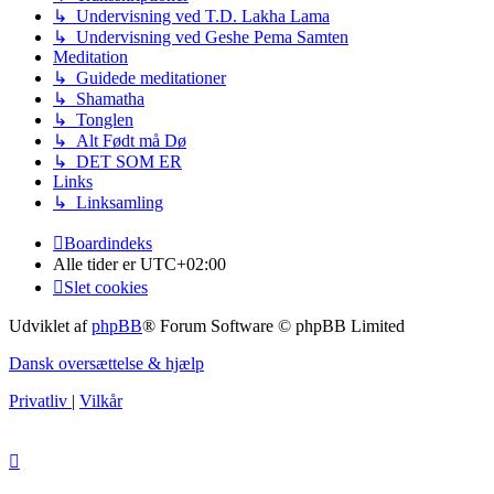
↳ Undervisning ved T.D. Lakha Lama
↳ Undervisning ved Geshe Pema Samten
Meditation
↳ Guidede meditationer
↳ Shamatha
↳ Tonglen
↳ Alt Født må Dø
↳ DET SOM ER
Links
↳ Linksamling
Boardindeks
Alle tider er
UTC+02:00
Slet cookies
Udviklet af
phpBB
® Forum Software © phpBB Limited
Dansk oversættelse & hjælp
Privatliv
|
Vilkår