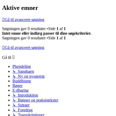
Aktive emner
Gå til avanceret søgning
Søgningen gav 0 resultater •Side
1
af
1
Intet emne eller indlæg passer til dine søgekriterier.
Søgningen gav 0 resultater •Side
1
af
1
Gå til avanceret søgning
Gå til
Phendeling
↳ Sanghaen
↳ Ny og nysgerrig
Buddhisme
Bøger
E-dharma
↳ Introduktion
↳ Bønner og praksistekster
↳ Sutraer
↳ Foredrag
↳ Transskriptioner