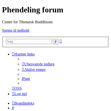
Phendeling forum
Center for Tibetansk Buddhisme
Spring til indhold
Avanceret
Søg
søgning
Hurtige links
Ubesvarede indlæg
Aktive emner
Søg
OSS
Log ind
Boardindeks
Søg