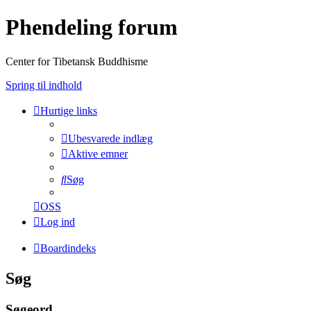
Phendeling forum
Center for Tibetansk Buddhisme
Spring til indhold
Hurtige links
Ubesvarede indlæg
Aktive emner
Søg
OSS
Log ind
Boardindeks
Søg
Søgeord