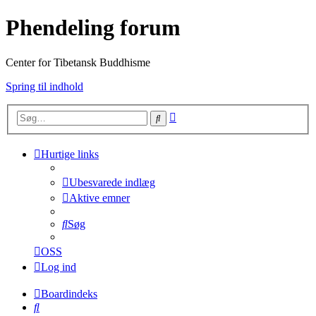
Phendeling forum
Center for Tibetansk Buddhisme
Spring til indhold
Avanceret
Søg
søgning
Hurtige links
Ubesvarede indlæg
Aktive emner
Søg
OSS
Log ind
Boardindeks
Søg