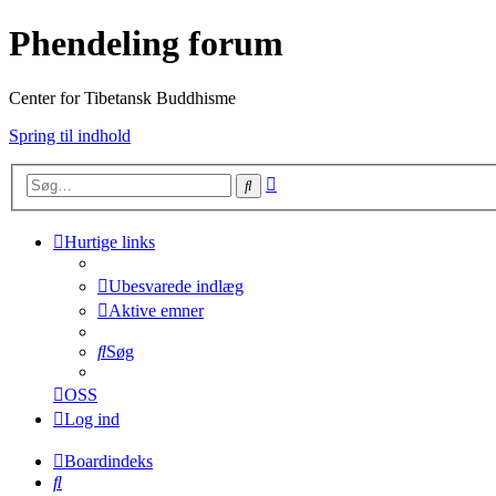
Phendeling forum
Center for Tibetansk Buddhisme
Spring til indhold
Avanceret
Søg
søgning
Hurtige links
Ubesvarede indlæg
Aktive emner
Søg
OSS
Log ind
Boardindeks
Søg