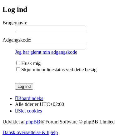
Log ind
Brugernavn:
Adgangskode:
Jeg har glemt min adgangskode
Husk mig
Skjul min onlinestatus ved dette besøg
Boardindeks
Alle tider er
UTC+02:00
Slet cookies
Udviklet af
phpBB
® Forum Software © phpBB Limited
Dansk oversættelse & hjælp