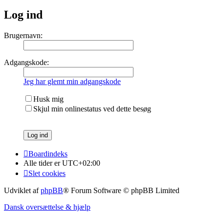
Log ind
Brugernavn:
Adgangskode:
Jeg har glemt min adgangskode
Husk mig
Skjul min onlinestatus ved dette besøg
Boardindeks
Alle tider er
UTC+02:00
Slet cookies
Udviklet af
phpBB
® Forum Software © phpBB Limited
Dansk oversættelse & hjælp