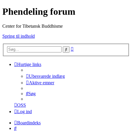
Phendeling forum
Center for Tibetansk Buddhisme
Spring til indhold
Avanceret
Søg
søgning
Hurtige links
Ubesvarede indlæg
Aktive emner
Søg
OSS
Log ind
Boardindeks
Søg