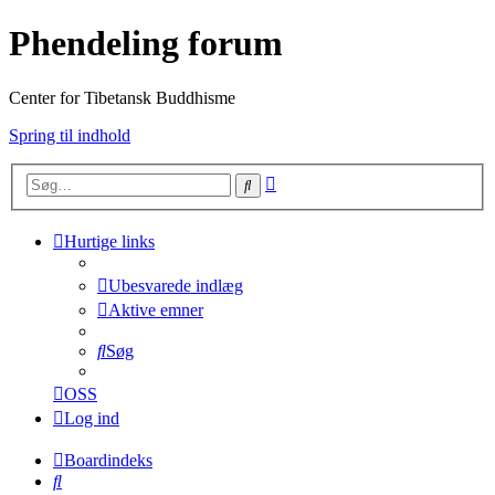
Phendeling forum
Center for Tibetansk Buddhisme
Spring til indhold
Avanceret
Søg
søgning
Hurtige links
Ubesvarede indlæg
Aktive emner
Søg
OSS
Log ind
Boardindeks
Søg