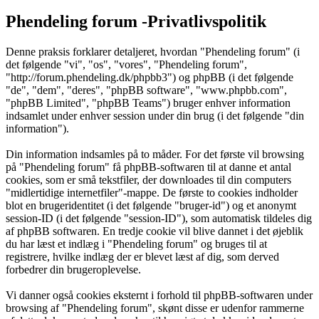
Phendeling forum -Privatlivspolitik
Denne praksis forklarer detaljeret, hvordan "Phendeling forum" (i
det følgende "vi", "os", "vores", "Phendeling forum",
"http://forum.phendeling.dk/phpbb3") og phpBB (i det følgende
"de", "dem", "deres", "phpBB software", "www.phpbb.com",
"phpBB Limited", "phpBB Teams") bruger enhver information
indsamlet under enhver session under din brug (i det følgende "din
information").
Din information indsamles på to måder. For det første vil browsing
på "Phendeling forum" få phpBB-softwaren til at danne et antal
cookies, som er små tekstfiler, der downloades til din computers
"midlertidige internetfiler"-mappe. De første to cookies indholder
blot en brugeridentitet (i det følgende "bruger-id") og et anonymt
session-ID (i det følgende "session-ID"), som automatisk tildeles dig
af phpBB softwaren. En tredje cookie vil blive dannet i det øjeblik
du har læst et indlæg i "Phendeling forum" og bruges til at
registrere, hvilke indlæg der er blevet læst af dig, som derved
forbedrer din brugeroplevelse.
Vi danner også cookies eksternt i forhold til phpBB-softwaren under
browsing af "Phendeling forum", skønt disse er udenfor rammerne