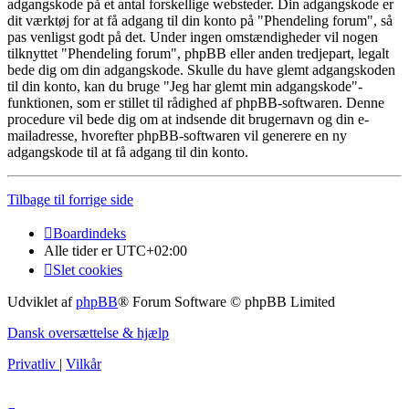
adgangskode på et antal forskellige websteder. Din adgangskode er
dit værktøj for at få adgang til din konto på "Phendeling forum", så
pas venligst godt på det. Under ingen omstændigheder vil nogen
tilknyttet "Phendeling forum", phpBB eller anden tredjepart, legalt
bede dig om din adgangskode. Skulle du have glemt adgangskoden
til din konto, kan du bruge "Jeg har glemt min adgangskode"-
funktionen, som er stillet til rådighed af phpBB-softwaren. Denne
procedure vil bede dig om at indsende dit brugernavn og din e-
mailadresse, hvorefter phpBB-softwaren vil generere en ny
adgangskode til at få adgang til din konto.
Tilbage til forrige side
Boardindeks
Alle tider er
UTC+02:00
Slet cookies
Udviklet af
phpBB
® Forum Software © phpBB Limited
Dansk oversættelse & hjælp
Privatliv
|
Vilkår