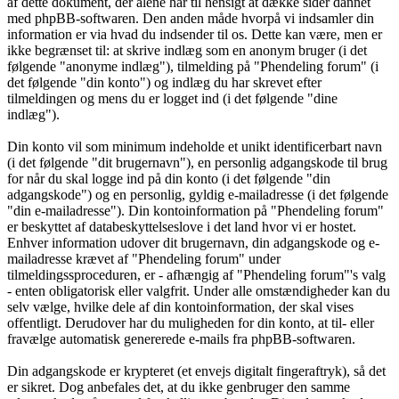
af dette dokument, der alene har til hensigt at dække sider dannet
med phpBB-softwaren. Den anden måde hvorpå vi indsamler din
information er via hvad du indsender til os. Dette kan være, men er
ikke begrænset til: at skrive indlæg som en anonym bruger (i det
følgende "anonyme indlæg"), tilmelding på "Phendeling forum" (i
det følgende "din konto") og indlæg du har skrevet efter
tilmeldingen og mens du er logget ind (i det følgende "dine
indlæg").
Din konto vil som minimum indeholde et unikt identificerbart navn
(i det følgende "dit brugernavn"), en personlig adgangskode til brug
for når du skal logge ind på din konto (i det følgende "din
adgangskode") og en personlig, gyldig e-mailadresse (i det følgende
"din e-mailadresse"). Din kontoinformation på "Phendeling forum"
er beskyttet af databeskyttelseslove i det land hvor vi er hostet.
Enhver information udover dit brugernavn, din adgangskode og e-
mailadresse krævet af "Phendeling forum" under
tilmeldingssproceduren, er - afhængig af "Phendeling forum"'s valg
- enten obligatorisk eller valgfrit. Under alle omstændigheder kan du
selv vælge, hvilke dele af din kontoinformation, der skal vises
offentligt. Derudover har du muligheden for din konto, at til- eller
fravælge automatisk genererede e-mails fra phpBB-softwaren.
Din adgangskode er krypteret (et envejs digitalt fingeraftryk), så det
er sikret. Dog anbefales det, at du ikke genbruger den samme