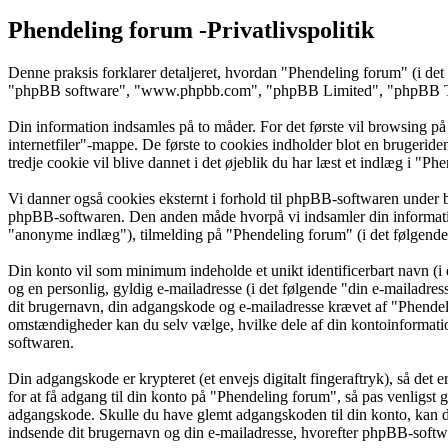
Phendeling forum -Privatlivspolitik
Denne praksis forklarer detaljeret, hvordan "Phendeling forum" (i de
"phpBB software", "www.phpbb.com", "phpBB Limited", "phpBB Teams"
Din information indsamles på to måder. For det første vil browsing på
internetfiler"-mappe. De første to cookies indholder blot en brugeride
tredje cookie vil blive dannet i det øjeblik du har læst et indlæg i "Ph
Vi danner også cookies eksternt i forhold til phpBB-softwaren under 
phpBB-softwaren. Den anden måde hvorpå vi indsamler din information 
"anonyme indlæg"), tilmelding på "Phendeling forum" (i det følgende "
Din konto vil som minimum indeholde et unikt identificerbart navn (i 
og en personlig, gyldig e-mailadresse (i det følgende "din e-mailadre
dit brugernavn, din adgangskode og e-mailadresse krævet af "Phendelin
omstændigheder kan du selv vælge, hvilke dele af din kontoinformation
softwaren.
Din adgangskode er krypteret (et envejs digitalt fingeraftryk), så det
for at få adgang til din konto på "Phendeling forum", så pas venligst
adgangskode. Skulle du have glemt adgangskoden til din konto, kan d
indsende dit brugernavn og din e-mailadresse, hvorefter phpBB-softwar