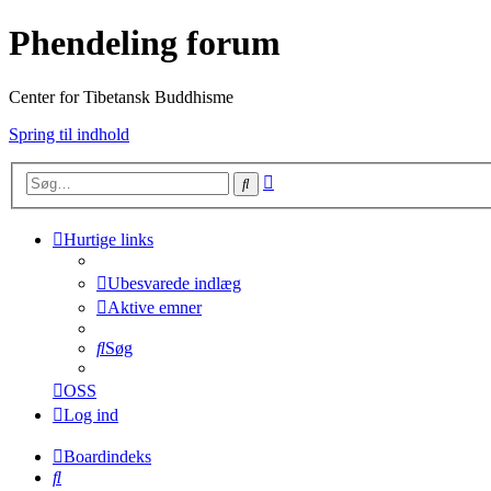
Phendeling forum
Center for Tibetansk Buddhisme
Spring til indhold
Avanceret
Søg
søgning
Hurtige links
Ubesvarede indlæg
Aktive emner
Søg
OSS
Log ind
Boardindeks
Søg