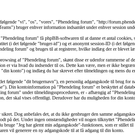
t følgende "vi", "os", "vores", "Phendeling forum", "http://forum.phen
) bruger enhver information indsamlet under enhver session under d
 "Phendeling forum" få phpBB-softwaren til at danne et antal cookies, s
ntitet (i det følgende "bruger-id") og et anonymt session-ID (i det føl
endeling forum" og bruges til at registrere, hvilke indlæg der er blevet 
browsing af "Phendeling forum", skønt disse er udenfor rammerne af det
er via hvad du indsender til os. Dette kan være, men er ikke begrænse
din konto") og indlæg du har skrevet efter tilmeldingen og mens du er 
det følgende "dit brugernavn"), en personlig adgangskode til brug for n
sse"). Din kontoinformation på "Phendeling forum" er beskyttet af databe
g forum" under tilmeldingssproceduren, er - afhængig af "Phendeling fo
, der skal vises offentligt. Derudover har du muligheden for din konto,
 er sikret. Dog anbefales det, at du ikke genbruger den samme adgangsko
 godt på det. Under ingen omstændigheder vil nogen tilknyttet "Phendel
u bruge "Jeg har glemt min adgangskode"-funktionen, som er stillet ti
en vil generere en ny adgangskode til at få adgang til din konto.