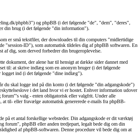
deling.dk/phpbb3") og phpBB (i det følgende "de", "dem", "deres",
in brug (i det følgende "din information").
om er små tekstfiler, der downloades til din computers "midlertidige
gende "session-ID"), som automatisk tildeles dig af phpBB softwaren. En
læst af dig, som derved forbedrer din brugeroplevelse.
te dokument, der alene har til hensigt at dække sider dannet med
t til: at skrive indlæg som en anonym bruger (i det følgende
logget ind (i det følgende "dine indlæg").
år du skal logge ind på din konto (i det følgende "din adgangskode")
skyttelseslove i det land hvor vi er hostet. Enhver information udover
rum"'s valg - enten obligatorisk eller valgfrit. Under alle
 at til- eller fravælge automatisk genererede e-mails fra phpBB-
de på et antal forskellige websteder. Din adgangskode er dit værktøj
ing forum", phpBB eller anden tredjepart, legalt bede dig om din
l rådighed af phpBB-softwaren. Denne procedure vil bede dig om at