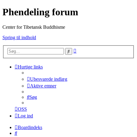
Phendeling forum
Center for Tibetansk Buddhisme
Spring til indhold
Avanceret
Søg
søgning
Hurtige links
Ubesvarede indlæg
Aktive emner
Søg
OSS
Log ind
Boardindeks
Søg