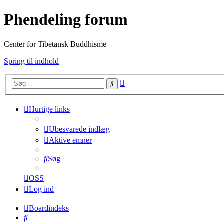
Phendeling forum
Center for Tibetansk Buddhisme
Spring til indhold
Avanceret
Søg
søgning
Hurtige links
Ubesvarede indlæg
Aktive emner
Søg
OSS
Log ind
Boardindeks
Søg