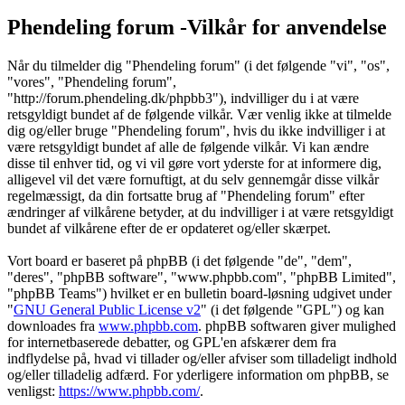
Phendeling forum -Vilkår for anvendelse
Når du tilmelder dig "Phendeling forum" (i det følgende "vi", "os",
"vores", "Phendeling forum",
"http://forum.phendeling.dk/phpbb3"), indvilliger du i at være
retsgyldigt bundet af de følgende vilkår. Vær venlig ikke at tilmelde
dig og/eller bruge "Phendeling forum", hvis du ikke indvilliger i at
være retsgyldigt bundet af alle de følgende vilkår. Vi kan ændre
disse til enhver tid, og vi vil gøre vort yderste for at informere dig,
alligevel vil det være fornuftigt, at du selv gennemgår disse vilkår
regelmæssigt, da din fortsatte brug af "Phendeling forum" efter
ændringer af vilkårene betyder, at du indvilliger i at være retsgyldigt
bundet af vilkårene efter de er opdateret og/eller skærpet.
Vort board er baseret på phpBB (i det følgende "de", "dem",
"deres", "phpBB software", "www.phpbb.com", "phpBB Limited",
"phpBB Teams") hvilket er en bulletin board-løsning udgivet under
"
GNU General Public License v2
" (i det følgende "GPL") og kan
downloades fra
www.phpbb.com
. phpBB softwaren giver mulighed
for internetbaserede debatter, og GPL'en afskærer dem fra
indflydelse på, hvad vi tillader og/eller afviser som tilladeligt indhold
og/eller tilladelig adfærd. For yderligere information om phpBB, se
venligst:
https://www.phpbb.com/
.