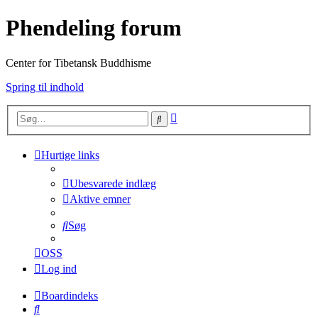
Phendeling forum
Center for Tibetansk Buddhisme
Spring til indhold
Avanceret
Søg
søgning
Hurtige links
Ubesvarede indlæg
Aktive emner
Søg
OSS
Log ind
Boardindeks
Søg