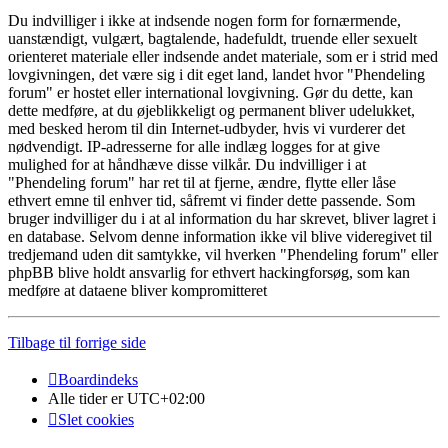
Du indvilliger i ikke at indsende nogen form for fornærmende,
uanstændigt, vulgært, bagtalende, hadefuldt, truende eller sexuelt
orienteret materiale eller indsende andet materiale, som er i strid med
lovgivningen, det være sig i dit eget land, landet hvor "Phendeling
forum" er hostet eller international lovgivning. Gør du dette, kan
dette medføre, at du øjeblikkeligt og permanent bliver udelukket,
med besked herom til din Internet-udbyder, hvis vi vurderer det
nødvendigt. IP-adresserne for alle indlæg logges for at give
mulighed for at håndhæve disse vilkår. Du indvilliger i at
"Phendeling forum" har ret til at fjerne, ændre, flytte eller låse
ethvert emne til enhver tid, såfremt vi finder dette passende. Som
bruger indvilliger du i at al information du har skrevet, bliver lagret i
en database. Selvom denne information ikke vil blive videregivet til
tredjemand uden dit samtykke, vil hverken "Phendeling forum" eller
phpBB blive holdt ansvarlig for ethvert hackingforsøg, som kan
medføre at dataene bliver kompromitteret
Tilbage til forrige side
Boardindeks
Alle tider er
UTC+02:00
Slet cookies