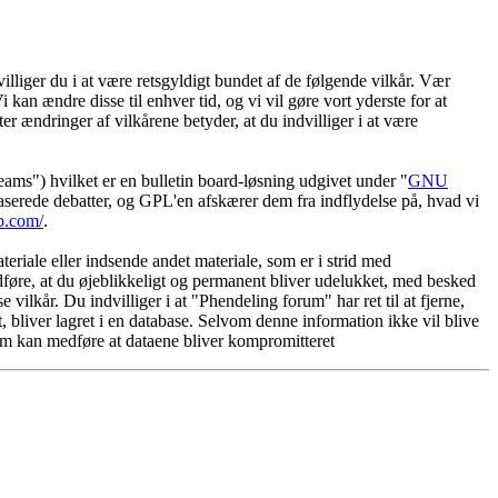
lliger du i at være retsgyldigt bundet af de følgende vilkår. Vær
 kan ændre disse til enhver tid, og vi vil gøre vort yderste for at
er ændringer af vilkårene betyder, at du indvilliger i at være
") hvilket er en bulletin board-løsning udgivet under "
GNU
serede debatter, og GPL'en afskærer dem fra indflydelse på, hvad vi
b.com/
.
eriale eller indsende andet materiale, som er i strid med
edføre, at du øjeblikkeligt og permanent bliver udelukket, med besked
vilkår. Du indvilliger i at "Phendeling forum" har ret til at fjerne,
et, bliver lagret i en database. Selvom denne information ikke vil blive
som kan medføre at dataene bliver kompromitteret