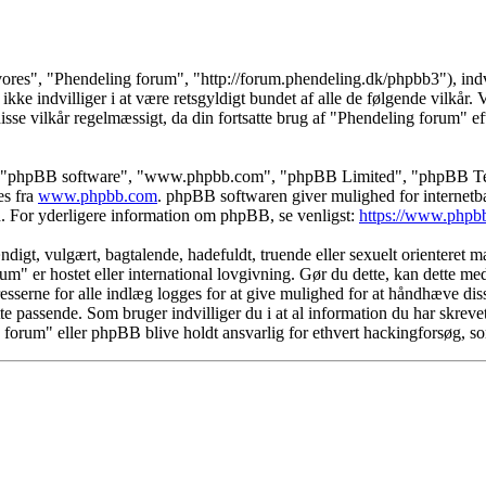
vores", "Phendeling forum", "http://forum.phendeling.dk/phpbb3"), indvi
kke indvilliger i at være retsgyldigt bundet af alle de følgende vilkår. Vi
isse vilkår regelmæssigt, da din fortsatte brug af "Phendeling forum" eft
s", "phpBB software", "www.phpbb.com", "phpBB Limited", "phpBB Teams
es fra
www.phpbb.com
. phpBB softwaren giver mulighed for internetba
færd. For yderligere information om phpBB, se venligst:
https://www.phpb
igt, vulgært, bagtalende, hadefuldt, truende eller sexuelt orienteret mat
rum" er hostet eller international lovgivning. Gør du dette, kan dette m
sserne for alle indlæg logges for at give mulighed for at håndhæve disse 
dette passende. Som bruger indvilliger du i at al information du har skrev
g forum" eller phpBB blive holdt ansvarlig for ethvert hackingforsøg, 