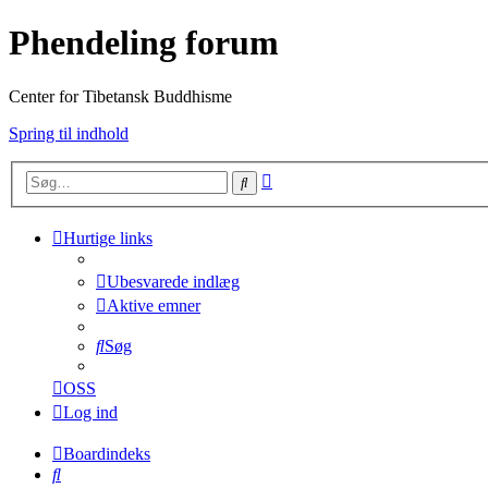
Phendeling forum
Center for Tibetansk Buddhisme
Spring til indhold
Avanceret
Søg
søgning
Hurtige links
Ubesvarede indlæg
Aktive emner
Søg
OSS
Log ind
Boardindeks
Søg