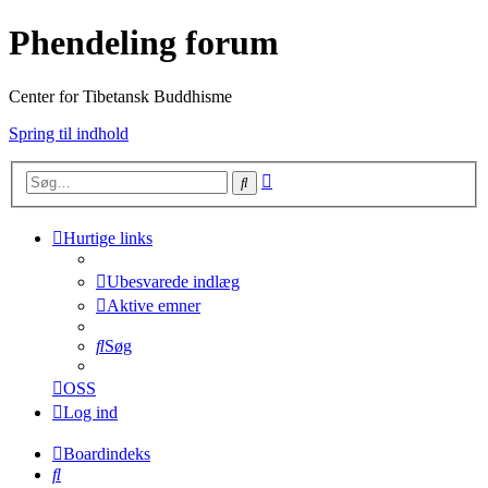
Phendeling forum
Center for Tibetansk Buddhisme
Spring til indhold
Avanceret
Søg
søgning
Hurtige links
Ubesvarede indlæg
Aktive emner
Søg
OSS
Log ind
Boardindeks
Søg