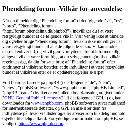
Phendeling forum -Vilkår for anvendelse
Når du tilmelder dig "Phendeling forum" (i det følgende "vi", "os",
"vores", "Phendeling forum",
"http://forum.phendeling.dk/phpbb3"), indvilliger du i at være
retsgyldigt bundet af de følgende vilkår. Vær venlig ikke at tilmelde
dig og/eller bruge "Phendeling forum", hvis du ikke indvilliger i at
være retsgyldigt bundet af alle de følgende vilkår. Vi kan ændre
disse til enhver tid, og vi vil gøre vort yderste for at informere dig,
alligevel vil det være fornuftigt, at du selv gennemgår disse vilkår
regelmæssigt, da din fortsatte brug af "Phendeling forum" efter
ændringer af vilkårene betyder, at du indvilliger i at være retsgyldigt
bundet af vilkårene efter de er opdateret og/eller skærpet.
Vort board er baseret på phpBB (i det følgende "de", "dem",
"deres", "phpBB software", "www.phpbb.com", "phpBB Limited",
"phpBB Teams") hvilket er en bulletin board-løsning udgivet under
"
GNU General Public License v2
" (i det følgende "GPL") og kan
downloades fra
www.phpbb.com
. phpBB softwaren giver mulighed
for internetbaserede debatter, og GPL'en afskærer dem fra
indflydelse på, hvad vi tillader og/eller afviser som tilladeligt indhold
og/eller tilladelig adfærd. For yderligere information om phpBB, se
venligst:
https://www.phpbb.com/
.