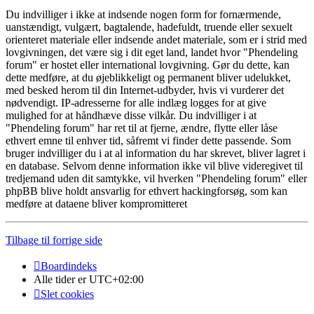
Du indvilliger i ikke at indsende nogen form for fornærmende,
uanstændigt, vulgært, bagtalende, hadefuldt, truende eller sexuelt
orienteret materiale eller indsende andet materiale, som er i strid med
lovgivningen, det være sig i dit eget land, landet hvor "Phendeling
forum" er hostet eller international lovgivning. Gør du dette, kan
dette medføre, at du øjeblikkeligt og permanent bliver udelukket,
med besked herom til din Internet-udbyder, hvis vi vurderer det
nødvendigt. IP-adresserne for alle indlæg logges for at give
mulighed for at håndhæve disse vilkår. Du indvilliger i at
"Phendeling forum" har ret til at fjerne, ændre, flytte eller låse
ethvert emne til enhver tid, såfremt vi finder dette passende. Som
bruger indvilliger du i at al information du har skrevet, bliver lagret i
en database. Selvom denne information ikke vil blive videregivet til
tredjemand uden dit samtykke, vil hverken "Phendeling forum" eller
phpBB blive holdt ansvarlig for ethvert hackingforsøg, som kan
medføre at dataene bliver kompromitteret
Tilbage til forrige side
Boardindeks
Alle tider er
UTC+02:00
Slet cookies