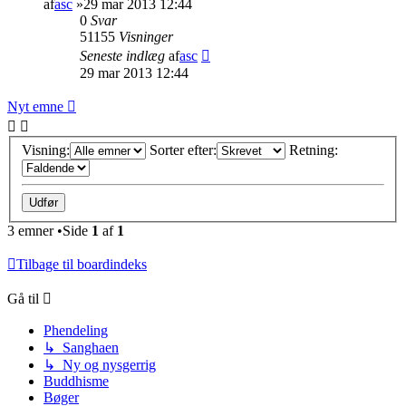
af
asc
»29 mar 2013 12:44
0
Svar
51155
Visninger
Seneste indlæg
af
asc
29 mar 2013 12:44
Nyt emne
Visning:
Sorter efter:
Retning:
3 emner •Side
1
af
1
Tilbage til boardindeks
Gå til
Phendeling
↳ Sanghaen
↳ Ny og nysgerrig
Buddhisme
Bøger