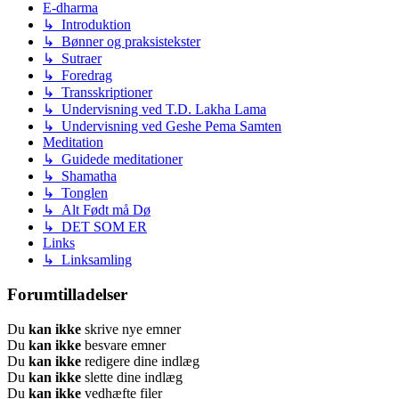
E-dharma
↳ Introduktion
↳ Bønner og praksistekster
↳ Sutraer
↳ Foredrag
↳ Transskriptioner
↳ Undervisning ved T.D. Lakha Lama
↳ Undervisning ved Geshe Pema Samten
Meditation
↳ Guidede meditationer
↳ Shamatha
↳ Tonglen
↳ Alt Født må Dø
↳ DET SOM ER
Links
↳ Linksamling
Forumtilladelser
Du
kan ikke
skrive nye emner
Du
kan ikke
besvare emner
Du
kan ikke
redigere dine indlæg
Du
kan ikke
slette dine indlæg
Du
kan ikke
vedhæfte filer