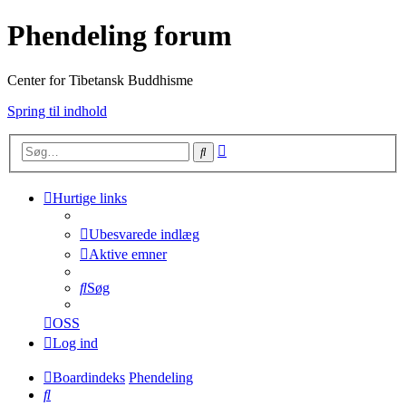
Phendeling forum
Center for Tibetansk Buddhisme
Spring til indhold
Avanceret
Søg
søgning
Hurtige links
Ubesvarede indlæg
Aktive emner
Søg
OSS
Log ind
Boardindeks
Phendeling
Søg