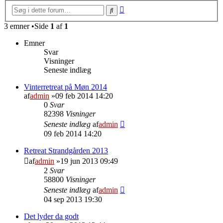
Avanceret
Søg
søgning
3 emner •Side
1
af
1
Emner
Svar
Visninger
Seneste indlæg
Vinterretreat på Møn 2014
af
admin
»09 feb 2014 14:20
0
Svar
82398
Visninger
Seneste indlæg
af
admin
09 feb 2014 14:20
Retreat Strandgården 2013
af
admin
»19 jun 2013 09:49
2
Svar
58800
Visninger
Seneste indlæg
af
admin
04 sep 2013 19:30
Det lyder da godt