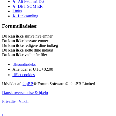
↳ Alt Født må Dø
↳ DET SOM ER
Links
↳ Linksamling
Forumtilladelser
Du
kan ikke
skrive nye emner
Du
kan ikke
besvare emner
Du
kan ikke
redigere dine indlæg
Du
kan ikke
slette dine indlæg
Du
kan ikke
vedhæfte filer
Boardindeks
Alle tider er
UTC+02:00
Slet cookies
Udviklet af
phpBB
® Forum Software © phpBB Limited
Dansk oversættelse & hjælp
Privatliv
|
Vilkår