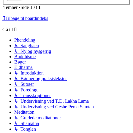
4 emner •Side
1
af
1
Tilbage til boardindeks
Gå til
Phendeling
↳ Sanghaen
↳ Ny og nysgerrig
Buddhisme
Bøger
E-dharma
↳ Introduktion
↳ Bønner og praksistekster
↳ Sutraer
↳ Foredrag
↳ Transskriptioner
↳ Undervisning ved T.D. Lakha Lama
↳ Undervisning ved Geshe Pema Samten
Meditation
↳ Guidede meditationer
↳ Shamatha
↳ Tonglen