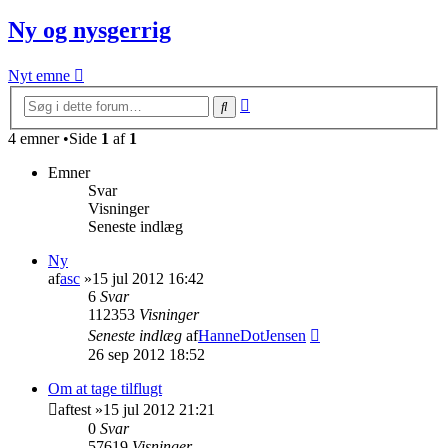
Ny og nysgerrig
Nyt emne
Avanceret
Søg
søgning
4 emner •Side
1
af
1
Emner
Svar
Visninger
Seneste indlæg
Ny
af
asc
»15 jul 2012 16:42
6
Svar
112353
Visninger
Seneste indlæg
af
HanneDotJensen
26 sep 2012 18:52
Om at tage tilflugt
af
test
»15 jul 2012 21:21
0
Svar
57619
Visninger