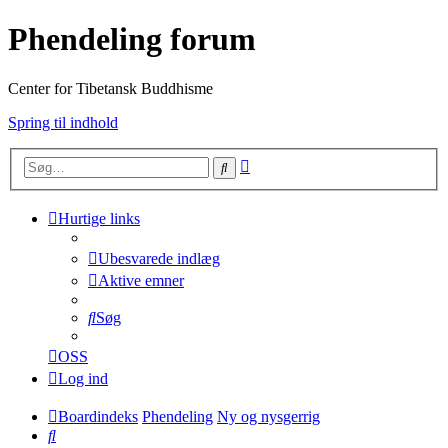
Phendeling forum
Center for Tibetansk Buddhisme
Spring til indhold
Avanceret
Søg
søgning
Hurtige links
Ubesvarede indlæg
Aktive emner
Søg
OSS
Log ind
Boardindeks
Phendeling
Ny og nysgerrig
Søg