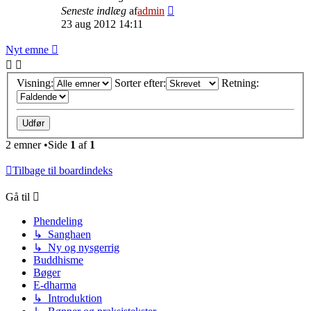
Seneste indlæg
af
admin
23 aug 2012 14:11
Nyt emne
Visning:
Sorter efter:
Retning:
2 emner •Side
1
af
1
Tilbage til boardindeks
Gå til
Phendeling
↳ Sanghaen
↳ Ny og nysgerrig
Buddhisme
Bøger
E-dharma
↳ Introduktion