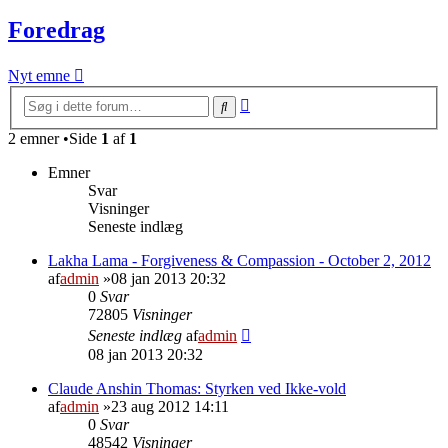
Foredrag
Nyt emne
Avanceret
Søg
søgning
2 emner •Side
1
af
1
Emner
Svar
Visninger
Seneste indlæg
Lakha Lama - Forgiveness & Compassion - October 2, 2012
af
admin
»08 jan 2013 20:32
0
Svar
72805
Visninger
Seneste indlæg
af
admin
08 jan 2013 20:32
Claude Anshin Thomas: Styrken ved Ikke-vold
af
admin
»23 aug 2012 14:11
0
Svar
48542
Visninger