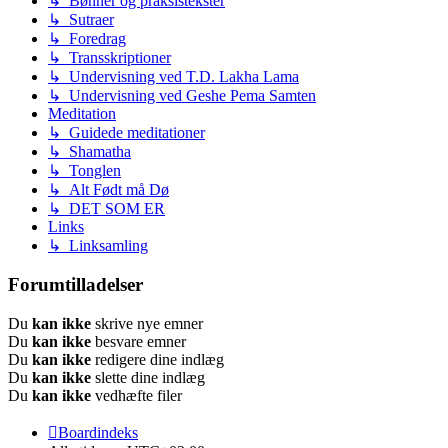
↳ Bønner og praksistekster
↳ Sutraer
↳ Foredrag
↳ Transskriptioner
↳ Undervisning ved T.D. Lakha Lama
↳ Undervisning ved Geshe Pema Samten
Meditation
↳ Guidede meditationer
↳ Shamatha
↳ Tonglen
↳ Alt Født må Dø
↳ DET SOM ER
Links
↳ Linksamling
Forumtilladelser
Du
kan ikke
skrive nye emner
Du
kan ikke
besvare emner
Du
kan ikke
redigere dine indlæg
Du
kan ikke
slette dine indlæg
Du
kan ikke
vedhæfte filer
Boardindeks