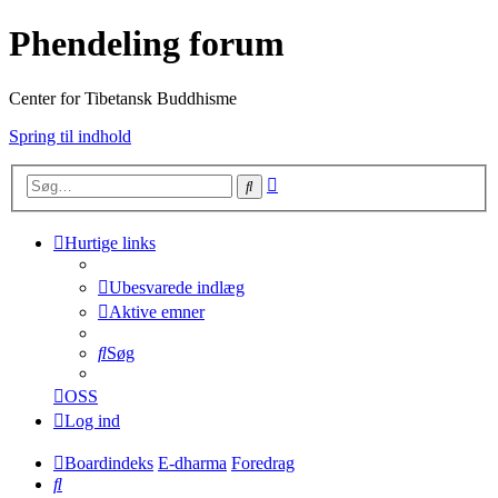
Phendeling forum
Center for Tibetansk Buddhisme
Spring til indhold
Avanceret
Søg
søgning
Hurtige links
Ubesvarede indlæg
Aktive emner
Søg
OSS
Log ind
Boardindeks
E-dharma
Foredrag
Søg