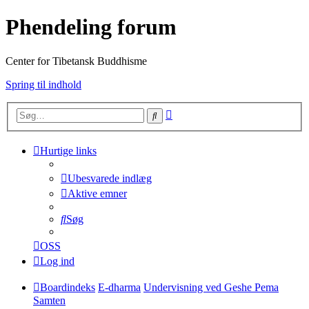
Phendeling forum
Center for Tibetansk Buddhisme
Spring til indhold
Avanceret
Søg
søgning
Hurtige links
Ubesvarede indlæg
Aktive emner
Søg
OSS
Log ind
Boardindeks
E-dharma
Undervisning ved Geshe Pema
Samten