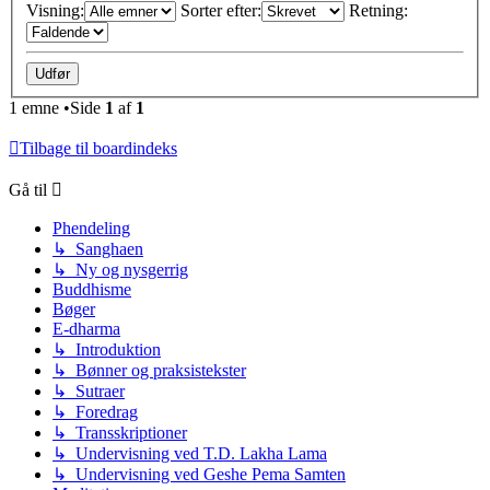
Visning:
Sorter efter:
Retning:
1 emne •Side
1
af
1
Tilbage til boardindeks
Gå til
Phendeling
↳ Sanghaen
↳ Ny og nysgerrig
Buddhisme
Bøger
E-dharma
↳ Introduktion
↳ Bønner og praksistekster
↳ Sutraer
↳ Foredrag
↳ Transskriptioner
↳ Undervisning ved T.D. Lakha Lama
↳ Undervisning ved Geshe Pema Samten