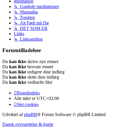
Meditation
↳ Guidede meditationer
↳ Shamatha
↳ Tonglen
↳ Alt Født må Dø
↳ DET SOM ER
Links
↳ Linksamling
Forumtilladelser
Du
kan ikke
skrive nye emner
Du
kan ikke
besvare emner
Du
kan ikke
redigere dine indlæg
Du
kan ikke
slette dine indlæg
Du
kan ikke
vedhæfte filer
Boardindeks
Alle tider er
UTC+02:00
Slet cookies
Udviklet af
phpBB
® Forum Software © phpBB Limited
Dansk oversættelse & hjælp