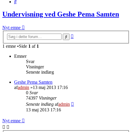
Søg
Undervisning ved Geshe Pema Samten
Nyt emne
Avanceret
Søg
søgning
1 emne •Side
1
af
1
Emner
Svar
Visninger
Seneste indlæg
Geshe Pema Samten
af
admin
»13 maj 2013 17:16
0
Svar
74397
Visninger
Seneste indlæg
af
admin
13 maj 2013 17:16
Nyt emne