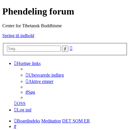
Phendeling forum
Center for Tibetansk Buddhisme
Spring til indhold
Avanceret
Søg
søgning
Hurtige links
Ubesvarede indlæg
Aktive emner
Søg
OSS
Log ind
Boardindeks
Meditation
DET SOM ER
Søg