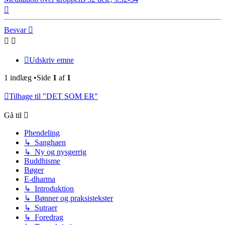
Top
Besvar
Udskriv emne
1 indlæg •Side
1
af
1
Tilbage til "DET SOM ER"
Gå til
Phendeling
↳ Sanghaen
↳ Ny og nysgerrig
Buddhisme
Bøger
E-dharma
↳ Introduktion
↳ Bønner og praksistekster
↳ Sutraer
↳ Foredrag