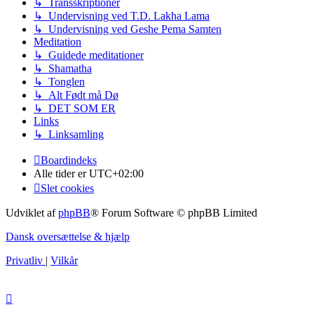
↳ Transskriptioner
↳ Undervisning ved T.D. Lakha Lama
↳ Undervisning ved Geshe Pema Samten
Meditation
↳ Guidede meditationer
↳ Shamatha
↳ Tonglen
↳ Alt Født må Dø
↳ DET SOM ER
Links
↳ Linksamling
Boardindeks
Alle tider er
UTC+02:00
Slet cookies
Udviklet af
phpBB
® Forum Software © phpBB Limited
Dansk oversættelse & hjælp
Privatliv
|
Vilkår