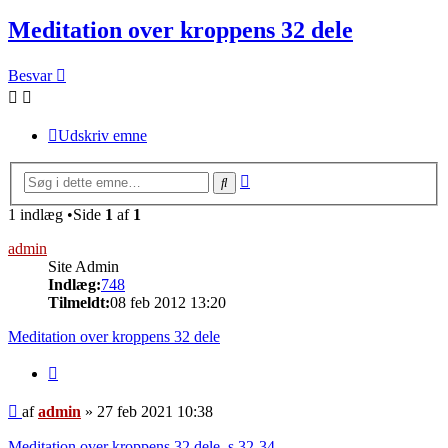
Meditation over kroppens 32 dele
Besvar
Udskriv emne
Avanceret
Søg
søgning
1 indlæg •Side
1
af
1
admin
Site Admin
Indlæg:
748
Tilmeldt:
08 feb 2012 13:20
Meditation over kroppens 32 dele
Citer
Indlæg
af
admin
»
27 feb 2021 10:38
Meditation over kroppens 32 dele, s.32-34